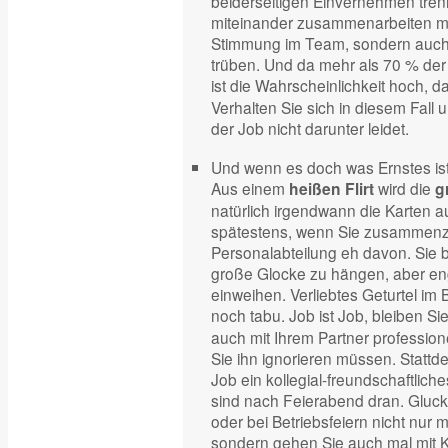
beiderseitigen Einvernehmen trenn
miteinander zusammenarbeiten mü
Stimmung im Team, sondern auch
trüben. Und da mehr als 70 % der 
ist die Wahrscheinlichkeit hoch, d
Verhalten Sie sich in diesem Fall 
der Job nicht darunter leidet.
Und wenn es doch was Ernstes is
Aus einem
wird die
heißen Flirt
g
natürlich irgendwann die Karten a
spätestens, wenn Sie zusammenzi
Personalabteilung eh davon. Sie b
große Glocke zu hängen, aber eng
einweihen. Verliebtes Geturtel im
noch tabu. Job ist Job, bleiben Si
auch mit Ihrem Partner professione
Sie ihn ignorieren müssen. Stattd
Job ein kollegial-freundschaftliche
sind nach Feierabend dran. Gluc
oder bei Betriebsfeiern nicht nur
sondern gehen Sie auch mal mit K