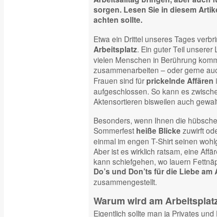
sorgen. Lesen Sie in diesem Artik
achten sollte.
Etwa ein Drittel unseres Tages verbr
. Ein guter Teil unserer 
Arbeitsplatz
vielen Menschen in Berührung komme
zusammenarbeiten – oder gerne au
Frauen sind für
prickelnde Affären
aufgeschlossen. So kann es zwisch
Aktensortieren bisweilen auch gewalt
Besonders, wenn Ihnen die hübsche K
Sommerfest
zuwirft od
heiße Blicke
einmal im engen T-Shirt seinen wohl
Aber ist es wirklich ratsam, eine Af
kann schiefgehen, wo lauern Fettnäp
Do’s und Don’ts für die Liebe am 
zusammengestellt.
Warum wird am Arbeitsplatz 
Eigentlich sollte man ja Privates un