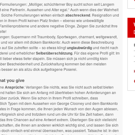
Formulierungen: „Molliger, schüchterner Boy sucht schon seit Langem
t eine Partnerin. Aussehen und Alter egal.“ Auch wenn dies der Wahrheit
t: Solche Formulierungen wirken einfach
abschreckend
. Resignation und
ten in Ihrem Profil keinen Platz finden – ebenso wie unbewältigte
, Familienprobleme und andere negative Dinge. Zeigen Sie zunächst Ihre
ite!
ungen: Supermann mit Traumbody, Sportwagen, charmant, weltgewandt,
 und vor allem mit dickem Bankkonto: Auch wenn diese Beschreibung
h auf Sie zutreffen sollte – so etwas klingt
unglaubwürdig
und riecht nach
derei und erheblicher
Selbstüberschätzung
. Für das eigene Profil gilt: Im
ll lieber etwas tiefer stapeln. Sie müssen sich ja nicht unnötig klein
ber Bescheidenheit und Zurückhaltung kommen bei den meisten
besser an als allzu dick aufgetragene Poserei.
at you give
ene
Ansprüche
: Verlangen Sie nichts, was Sie nicht auch selbst bieten
nd halten Sie sich am Anfang mit übertrieben hohen Anforderungen an
über zurück. Wenn Sie schon in Ihrem Profil schreiben, dass
ßlich Typen mit dem Aussehen von George Clooney und dem Bankkonto
Gates in Frage kommen, die Ihnen jeden Wunsch von den Augen ablesen,
erfolgreich sind und trotzdem rund um die Uhr für Sie Zeit haben, dann
das Ihre Chancen auf eine Antwort extrem. Überlegen Sie sich vielleicht
chaften, die Ihnen am anderen wirklich wichtig sind, und lassen Sie sich
doch einfach erst einmal überraschen, was passiert. Tatsache ist: In den