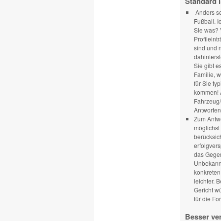
Standard i
Anders sei
Fußball. I
Sie was? 
Profileint
sind und n
dahinters
Sie gibt e
Familie, 
für Sie ty
kommen! A
Fahrzeug/
Antworten
Zum Antwor
möglichst
berücksic
erfolgvers
das Gegen
Unbekannt
konkreten
leichter. 
Gericht w
für die Fo
Besser ve