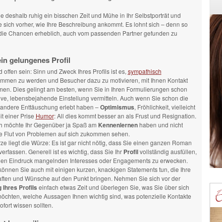
ie deshalb ruhig ein bisschen Zeit und Mühe in Ihr Selbstporträt und
 sich vorher, wie Ihre Beschreibung ankommt. Es lohnt sich – denn so
die Chancen erheblich, auch vom passenden Partner gefunden zu
ein gelungenes Profil
d offen sein: Sinn und Zweck Ihres Profils ist es,
sympathisch
men zu werden und Besucher dazu zu motivieren, mit Ihnen Kontakt
en. Dies gelingt am besten, wenn Sie in Ihren Formulierungen schon
tive, lebensbejahende Einstellung vermitteln. Auch wenn Sie schon die
 andere Enttäuschung erlebt haben –
Optimismus
, Fröhlichkeit, vielleicht
t einer Prise
Humor
: All dies kommt besser an als Frust und Resignation.
ch möchte Ihr Gegenüber ja Spaß am
Kennenlernen
haben und nicht
ne Flut von Problemen auf sich zukommen sehen.
ze liegt die Würze: Es ist gar nicht nötig, dass Sie einen ganzen Roman
verfassen. Generell ist es wichtig, dass Sie Ihr
Profil
vollständig ausfüllen,
den Eindruck mangelnden Interesses oder Engagements zu erwecken.
können Sie auch mit einigen kurzen, knackigen Statements tun, die Ihre
ften und Wünsche auf den Punkt bringen. Nehmen Sie sich vor der
 Ihres Profils
einfach etwas Zeit und überlegen Sie, was Sie über sich
möchten, welche Aussagen Ihnen wichtig sind, was potenzielle Kontakte
ofort wissen sollten.