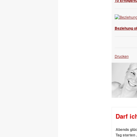
10 Erfolgsre
Beziehung oh
Drucken
Darf ic
Abends glück
Tag starten .