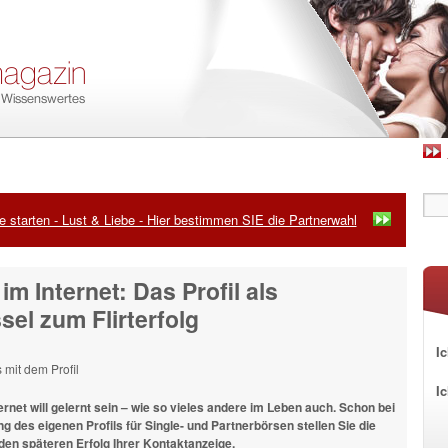
 starten - Lust & Liebe - Hier bestimmen SIE die Partnerwahl
 im Internet: Das Profil als
sel zum Flirterfolg
Ic
I
ternet will gelernt sein – wie so vieles andere im Leben auch. Schon bei
g des eigenen Profils für Single- und Partnerbörsen stellen Sie die
den späteren Erfolg Ihrer Kontaktanzeige.