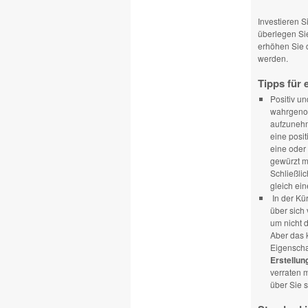
Investieren S
überlegen Sie
erhöhen Sie 
werden.
Tipps für 
Positiv un
wahrgenom
aufzunehm
eine posi
eine oder
gewürzt mi
Schließli
gleich ei
In der Kür
über sich 
um nicht 
Aber das 
Eigenscha
Erstellung
verraten 
über Sie s