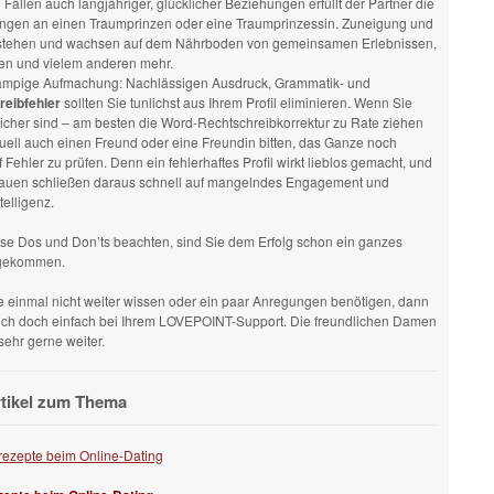
 Fällen auch langjähriger, glücklicher Beziehungen erfüllt der Partner die
ngen an einen Traumprinzen oder eine Traumprinzessin. Zuneigung und
stehen und wachsen auf dem Nährboden von gemeinsamen Erlebnissen,
n und vielem anderen mehr.
ampige Aufmachung: Nachlässigen Ausdruck, Grammatik- und
eibfehler
sollten Sie tunlichst aus Ihrem Profil eliminieren. Wenn Sie
sicher sind – am besten die Word-Rechtschreibkorrektur zu Rate ziehen
uell auch einen Freund oder eine Freundin bitten, das Ganze noch
 Fehler zu prüfen. Denn ein fehlerhaftes Profil wirkt lieblos gemacht, und
auen schließen daraus schnell auf mangelndes Engagement und
telligenz.
se Dos und Don’ts beachten, sind Sie dem Erfolg schon ein ganzes
 gekommen.
 einmal nicht weiter wissen oder ein paar Anregungen benötigen, dann
ich doch einfach bei Ihrem LOVEPOINT-Support. Die freundlichen Damen
sehr gerne weiter.
rtikel zum Thema