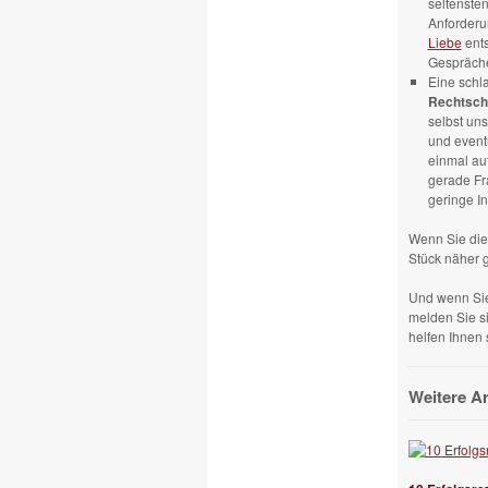
seltensten
Anforderu
Liebe
ent
Gespräche
Eine schl
Rechtschr
selbst un
und event
einmal auf
gerade Fr
geringe In
Wenn Sie die
Stück näher
Und wenn Sie
melden Sie s
helfen Ihnen 
Weitere A