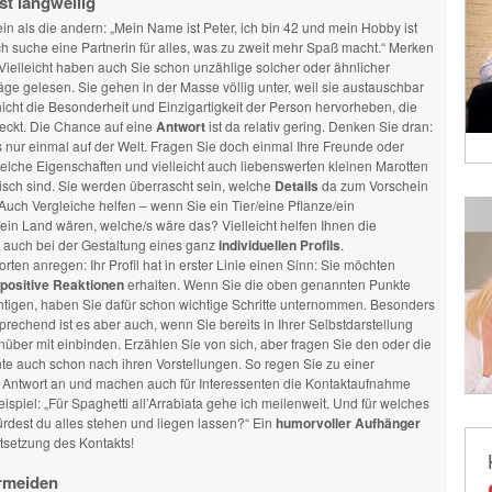
st langweilig
n als die andern: „Mein Name ist Peter, ich bin 42 und mein Hobby ist
ch suche eine Partnerin für alles, was zu zweit mehr Spaß macht.“ Merken
Vielleicht haben auch Sie schon unzählige solcher oder ähnlicher
räge gelesen. Sie gehen in der Masse völlig unter, weil sie austauschbar
icht die Besonderheit und Einzigartigkeit der Person hervorheben, die
teckt. Die Chance auf eine
Antwort
ist da relativ gering. Denken Sie dran:
s nur einmal auf der Welt. Fragen Sie doch einmal Ihre Freunde oder
welche Eigenschaften und vielleicht auch liebenswerten kleinen Marotten
pisch sind. Sie werden überrascht sein, welche
Details
da zum Vorschein
uch Vergleiche helfen – wenn Sie ein Tier/eine Pflanze/ein
ein Land wären, welche/s wäre das? Vielleicht helfen Ihnen die
 auch bei der Gestaltung eines ganz
individuellen Profils
.
ten anregen: Ihr Profil hat in erster Linie einen Sinn: Sie möchten
positive Reaktionen
erhalten. Wenn Sie die oben genannten Punkte
htigen, haben Sie dafür schon wichtige Schritte unternommen. Besonders
prechend ist es aber auch, wenn Sie bereits in Ihrer Selbstdarstellung
über mit einbinden. Erzählen Sie von sich, aber fragen Sie den oder die
e auch schon nach ihren Vorstellungen. So regen Sie zu einer
 Antwort an und machen auch für Interessenten die Kontaktaufnahme
Beispiel: „Für Spaghetti all’Arrabiata gehe ich meilenweit. Und für welches
ürdest du alles stehen und liegen lassen?“ Ein
humorvoller Aufhänger
rtsetzung des Kontakts!
rmeiden