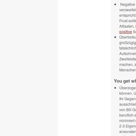
Negative 
verzweifel
entsprich
Frust soll
Altlasten
positive
Se
Übertreib
großzügig
tatsächlic
Aufschnei
Zweifelsfa
machen, a
Menschen 
You get wh
Überzog
können. U
Ihr Gegen
ausschlie
von Bill 
beruflich 
minimiert 
2-3 Eigens
ansonsten 