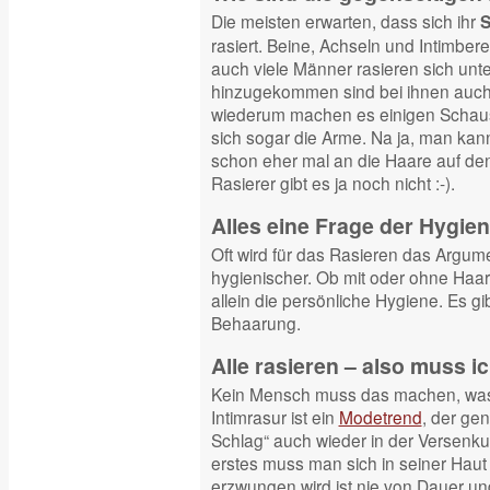
Die meisten erwarten, dass sich ihr
S
rasiert. Beine, Achseln und Intimber
auch viele Männer rasieren sich un
hinzugekommen sind bei ihnen auch
wiederum machen es einigen Schaus
sich sogar die Arme. Na ja, man kan
schon eher mal an die Haare auf d
Rasierer gibt es ja noch nicht :-).
Alles eine Frage der Hygie
Oft wird für das Rasieren das Argum
hygienischer. Ob mit oder ohne Haar 
allein die persönliche Hygiene. Es g
Behaarung.
Alle rasieren – also muss i
Kein Mensch muss das machen, was 
Intimrasur ist ein
Modetrend
, der ge
Schlag“ auch wieder in der Versenk
erstes muss man sich in seiner Haut
erzwungen wird ist nie von Dauer und