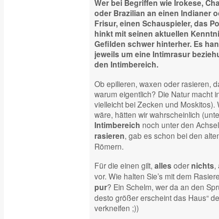
Wer bei Begriffen wie Irokese, Cha
oder Brazilian an einen Indianer 
Frisur, einen Schauspieler, das Po
hinkt mit seinen aktuellen Kennt
Gefilden schwer hinterher. Es han
jeweils um eine Intimrasur bezie
den Intimbereich.
Ob epilieren, waxen oder rasieren, 
warum eigentlich? Die Natur macht in 
vielleicht bei Zecken und Moskitos). 
wäre, hätten wir wahrscheinlich (un
noch unter den Achsel
Intimbereich
, gab es schon bei den alt
rasieren
Römern.
Für die einen gilt,
oder
,
alles
nichts
vor. Wie halten Sie’s mit dem Rasie
? Ein Schelm, wer da an den Spr
pur
desto größer erscheint das Haus“ denk
verkneifen ;))