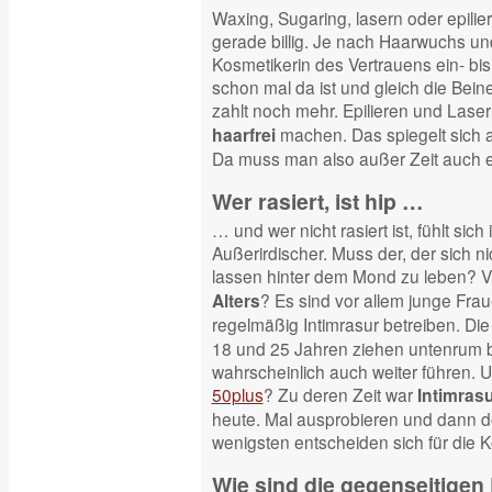
Waxing, Sugaring, lasern oder epilier
gerade billig. Je nach Haarwuchs u
Kosmetikerin des Vertrauens ein- bi
schon mal da ist und gleich die Bei
zahlt noch mehr. Epilieren und Laser
machen. Das spiegelt sich al
haarfrei
Da muss man also außer Zeit auch ei
Wer rasiert, ist hip …
… und wer nicht rasiert ist, fühlt sich
Außerirdischer. Muss der, der sich nic
lassen hinter dem Mond zu leben? Vi
? Es sind vor allem junge Fra
Alters
regelmäßig Intimrasur betreiben. Di
18 und 25 Jahren ziehen untenrum bla
wahrscheinlich auch weiter führen. U
50plus
? Zu deren Zeit war
Intimras
heute. Mal ausprobieren und dann d
wenigsten entscheiden sich für die K
Wie sind die gegenseitige