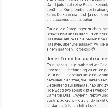
Damit jeder auf seine Kosten kommt,
berühmte Kompromiss, der in einer g
kann. Da kann man sich ja noch d
die passende auszusuchen.
Für die, die Anregungen suchen, hier
Selmes klärt uns in Ihrem Buch “Pus
Hairstyles auf. Was die persönliche 
Hairstyle, über uns aussagt, will sie 
einem haarigen Horoskop 😉
Jeder Trend hat auch sei
Es ist schon lustig, während wir Ge
unserer Intimbehaarung zu entledige
tief in den Geldbeutel um eine Scha
bezahlen. Seit zwei, drei Jahren zeic
Gegentrend zur Intimrasur ab und z
Hollywood (wo sonst) gibt es weiblic
Cameron Diaz, Gwyneth Paltrow und 
bush“ plädieren. Hierzulande bricht
für den natürlichen Intim-Look.