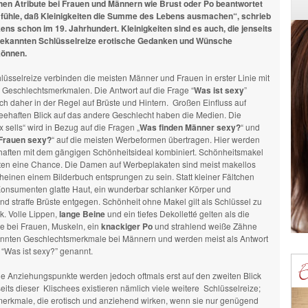
chen Atribute bei Frauen und Männern wie Brust oder Po beantwortet
 fühle, daß Kleinigkeiten die Summe des Lebens ausmachen“, schrieb
ens schon im 19. Jahrhundert. Kleinigkeiten sind es auch, die jenseits
 bekannten Schlüsselreize erotische Gedanken und Wünsche
können.
lüsselreize verbinden die meisten Männer und Frauen in erster Linie mit
 Geschlechtsmerkmalen. Die Antwort auf die Frage “
Was ist sexy
”
ch daher in der Regel auf Brüste und Hintern. Großen Einfluss auf
eehaften Blick auf das andere Geschlecht haben die Medien. Die
x sells“ wird in Bezug auf die Fragen „
Was finden Männer sexy?
“ und
Frauen sexy?
“ auf die meisten Werbeformen übertragen. Hier werden
aften mit dem gängigen Schönheitsideal kombiniert. Schönheitsmakel
ten eine Chance. Die Damen auf Werbeplakaten sind meist makellos
einen einem Bilderbuch entsprungen zu sein. Statt kleiner Fältchen
Konsumenten glatte Haut, ein wunderbar schlanker Körper und
 straffe Brüste entgegen. Schönheit ohne Makel gilt als Schlüssel zu
k. Volle Lippen,
lange Beine
und ein tiefes Dekolletté gelten als die
e bei Frauen, Muskeln, ein
knackiger Po
und strahlend weiße Zähne
annten Geschlechtsmerkmale bei Männern und werden meist als Antwort
 “Was ist sexy?” genannt.
he Anziehungspunkte werden jedoch oftmals erst auf den zweiten Blick
seits dieser Klischees existieren nämlich viele weitere Schlüsselreize;
erkmale, die erotisch und anziehend wirken, wenn sie nur genügend