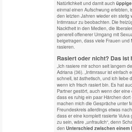
Natürlichkeit und damit auch
üppig
einmal einen Aufschwung erlebten, is
den letzten Jahren wieder ein steti
Intimrasur zu beobachten. Die freizü
Nacktheit in den Medien, die liberal
generell offenerer Umgang mit Sexua
beigetragen, dass viele Frauen und 
rasieren.
Rasiert oder nicht? Das ist 
„Ich rasiere mir schon seit langem d
Adriana (36). „Intimrasur ist einfach 
schnell, ist ästhetisch, und ich liebe
wenn ich frisch rasiert bin. Es hat a
Partner gestört, auch wenn der eine o
dass es ruhig ein paar Härchen dor
machen mich die Gespräche unter 
Freundeskreis allerdings etwas nachd
dass er eine komplett rasierte Vulva
zu sein, wäre „unfraulich“, denn Sc
den
Unterschied zwischen einem 