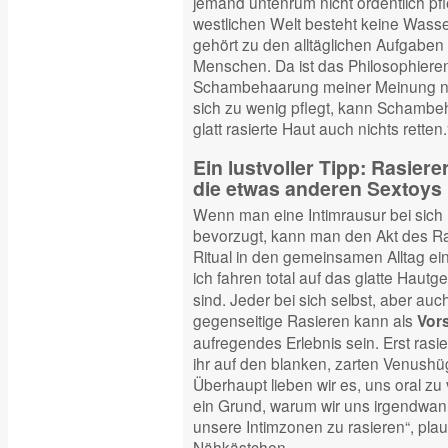
jemand untenrum nicht ordentlich pfleg
westlichen Welt besteht keine Was
gehört zu den alltäglichen Aufgabe
Menschen. Da ist das Philosophiere
Schambehaarung meiner Meinung na
sich zu wenig pflegt, kann Schambe
glatt rasierte Haut auch nichts retten.
Ein lustvoller Tipp: Rasier
die etwas anderen Sextoys
Wenn man eine Intimrausur bei sich
bevorzugt, kann man den Akt des Ra
Ritual in den gemeinsamen Alltag ei
ich fahren total auf das glatte Hautg
sind. Jeder bei sich selbst, aber au
gegenseitige Rasieren kann als
Vors
aufregendes Erlebnis sein. Erst rasie
ihr auf den blanken, zarten Venushüge
Überhaupt lieben wir es, uns oral z
ein Grund, warum wir uns irgendwa
unsere Intimzonen zu rasieren“, pla
Nähkästchen.