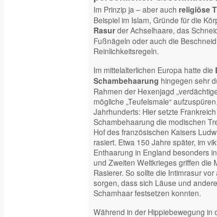
Im Prinzip ja – aber auch
religiöse T
Beispiel im Islam, Gründe für die Kö
der Achselhaare, das Schnei
Rasur
Fußnägeln oder auch die Beschneid
Reinlichkeitsregeln.
Im mittelalterlichen Europa hatte die
hingegen sehr d
Schambehaarung
Rahmen der Hexenjagd „verdächtige“
mögliche „Teufelsmale“ aufzuspüren
Jahrhunderts: Hier setzte Frankreic
Schambehaarung die modischen Tre
Hof des französischen Kaisers Ludwi
rasiert. Etwa 150 Jahre später, im vik
Enthaarung in England besonders in
und Zweiten Weltkrieges griffen di
Rasierer. So sollte die Intimrasur vor
sorgen, dass sich Läuse und anderes
Schamhaar festsetzen konnten.
Während in der Hippiebewegung in 