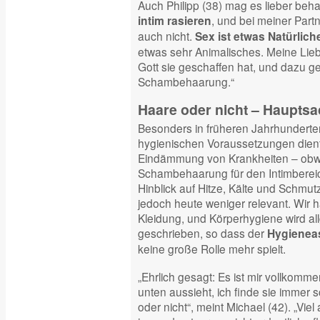
Auch Philipp (38) mag es lieber behaa
, und bei meiner Partn
intim rasieren
auch nicht.
Sex ist etwas Natürlich
etwas sehr Animalisches. Meine Lieb
Gott sie geschaffen hat, und dazu g
Schambehaarung.“
Haare oder nicht – Hauptsa
Besonders in früheren Jahrhunderten
hygienischen Voraussetzungen diente
Eindämmung von Krankheiten – obwo
Schambehaarung für den Intimbereic
Hinblick auf Hitze, Kälte und Schmutz 
jedoch heute weniger relevant. Wi
Kleidung, und Körperhygiene wird all
geschrieben, so dass der
Hygieneas
keine große Rolle mehr spielt.
„Ehrlich gesagt: Es ist mir vollkomm
unten aussieht, ich finde sie immer sc
oder nicht“, meint Michael (42). „Viel