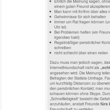
Ehrlich die Meinung sagen, ohn
einem guten Freund akzeptieren w
Man kann mit ihr/ihm über alles 
Geheimnisse für sich behalten
Immer um Rat fragen können (u
Uhr ist)
Bei Problemen helfen (ein Freun
irgendwo hakt)
Regelmäßiger persönlicher Konta
schreiben
nicht schlecht über einen reden
Dazu muss man jedoch sagen, dass 
Internetfreundschaft nicht als
„ech
angesehen wird. Die Meinung teile
Befragten der Statista-Umfrage. Fa
um kurzfristig Distanzen zu überwi
den persönlichen Kontakt; man mus
schauen können ohne Skype. Durc
„Schnelllebigkeit“ besteht die Gefah
anzuhäufen, anstatt Freunde
fürs
Freundschaft zu vertiefen.