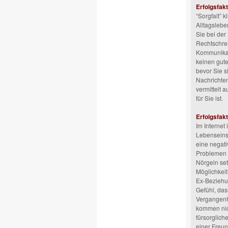
Erfolgsfakt
“Sorgfalt” 
Alltagslebe
Sie bei der
Rechtschreib
Kommunikati
keinen gute
bevor Sie s
Nachrichten
vermittelt 
für Sie ist.
Erfolgsfakt
Im Internet
Lebenseinst
eine negati
Problemen b
Nörgeln set
Möglichkeit
Ex-Beziehu
Gefühl, das
Vergangenh
kommen nich
fürsorglic
einer Freun