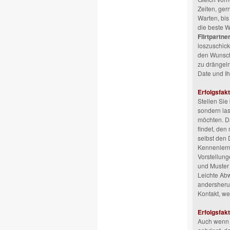
Zeiten, ger
Warten, bis
die beste Wa
Flirtpartne
loszuschick
den Wunsch
zu drängeln
Date und I
Erfolgsfakt
Stellen Sie
sondern la
möchten. Da
findet, den
selbst den
Kennenlern
Vorstellung
und Muster
Leichte Abw
andersherum
Kontakt, we
Erfolgsfak
Auch wenn es