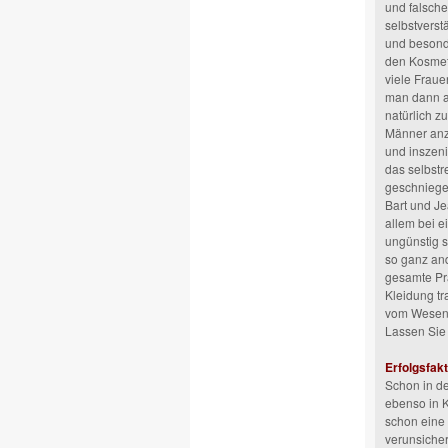
und falsche
selbstverstä
und besonde
den Kosmeti
viele Fraue
man dann a
natürlich zu
Männer anzi
und inszeni
das selbstr
geschniegel
Bart und Je
allem bei e
ungünstig s
so ganz and
gesamte Prä
Kleidung tr
vom Wesentl
Lassen Sie 
Erfolgsfakt
Schon in de
ebenso in K
schon eine
verunsiche