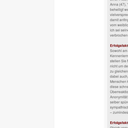
Anna (47),
behelligt w
vielverspre
damit anfin
vom weiblic
ich sei sei
verbrochen
Erfolgsfakt
Sowohl am A
Kennenlerne
stellen Sie
nicht um d
zu gleichen
dabei auch
Menschen kö
diese schn
Überreaktio
Anonymität 
selber spür
sympathisch
– zumindest
Erfolgsfakt
Gleich vorn