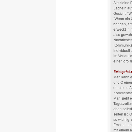
Sie kleine 
Lächeln auf
Gesicht. “Wa
“Wenn ein 
bringen, am
erweckt in m
also gewahr
Nachrichten
Kommunikati
individuell
im Verlauf
einen großen
Erfolgsfak
Man kann es
und O eine
durch die A
Kommentare 
Man sieht e
Tageszeitun
eben selbst
selten ist.
so wichtig,
Erscheinung
mit einem a