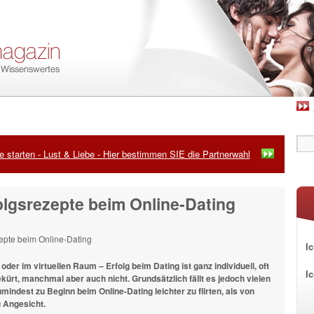
 starten - Lust & Liebe - Hier bestimmen SIE die Partnerwahl
olgsrezepte beim Online-Dating
Ic
oder im virtuellen Raum – Erfolg beim Dating ist ganz individuell, oft
I
ekürt, manchmal aber auch nicht. Grundsätzlich fällt es jedoch vielen
indest zu Beginn beim Online-Dating leichter zu flirten, als von
 Angesicht.