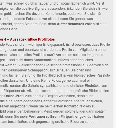
n, was schnell durchschaubar und oft sogar lächerlich wirkt. Meist
inigkeiten, die positive Signale aussenden. Erkunden Sie sich z.B. wie
m geht, machen Sie dezente Komplimente, bedanken Sie sich für
 und gesendete Fotos und vor allem: Lesen Sie genau, was ihr
r schreibt, gehen Sie darauf ein, denn
Aufmerksamkeit zollen
ist eine
hende Gabe.
or 4 – Aussagekräftige Profilfotos
e Fotos sind ein wichtiger Erfolgsgarant. Es ist bewiesen, dass Profile
fter gelesen und beantwortet werden als Profile von Mitgliedern ohne
macht also ein tolles Profilfoto aus? Am besten sollte es ihr ganzes
gen – und nicht durch Sonnenbrillen, Mützen oder ähnliches
kt werden. Vielleicht haben Sie schöne professionelle Bilder von sich
einen gelungenen Schnappschuss? Schauen Sie offen und
und lächeln Sie ruhig, Ihr Profilbild soll ja kein biometrisches Passfoto
trollen darstellen. Und eine Reihe Fotos, gerne auch mal ein
otiv, runden die Galerie sympathischer und ehrlicher Eindrücke von
re Flirtpartner ab. Allzu erotische oder gar pornografische Bilder sollten
ngs
Online-Profil
zumindest zu Beginn vermeiden, denn auch
ie eine Affäre oder einen Partner für erotische Abenteuer suchen,
 selten angezogen, wenn Sie beim ersten Kontakt direkt ein zu
 Bild präsentiert bekommen. Meist werden solche Bilder dann später
ht, wenn Sie mehr
Vertrauen zu Ihrem Flirtpartner
geknüpft haben
am beschließen, sich gegenseitig erotische Bilder zu senden.