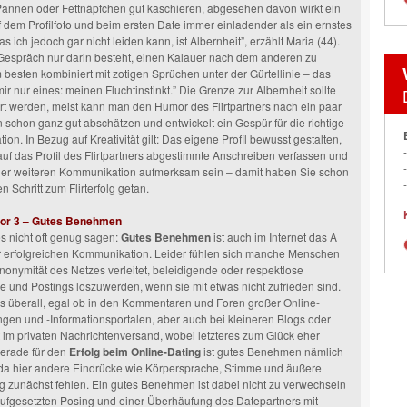
Pannen oder Fettnäpfchen gut kaschieren, abgesehen davon wirkt ein
 dem Profilfoto und beim ersten Date immer einladender als ein ernstes
s ich jedoch gar nicht leiden kann, ist Albernheit”, erzählt Maria (44).
Gespräch nur darin besteht, einen Kalauer nach dem anderen zu
 besten kombiniert mit zotigen Sprüchen unter der Gürtellinie – das
ir nur eines: meinen Fluchtinstinkt.” Die Grenze zur Albernheit sollte
t werden, meist kann man den Humor des Flirtpartners nach ein paar
 schon ganz gut abschätzen und entwickelt ein Gespür für die richtige
on. In Bezug auf Kreativität gilt: Das eigene Profil bewusst gestalten,
 auf das Profil des Flirtpartners abgestimmte Anschreiben verfassen und
 der weiteren Kommunikation aufmerksam sein – damit haben Sie schon
 Schritt zum Flirterfolg getan.
tor 3 – Gutes Benehmen
 nicht oft genug sagen:
Gutes Benehmen
ist auch im Internet das A
r erfolgreichen Kommunikation. Leider fühlen sich manche Menschen
nonymität des Netzes verleitet, beleidigende oder respektlose
und Postings loszuwerden, wenn sie mit etwas nicht zufrieden sind.
s überall, egal ob in den Kommentaren und Foren großer Online-
gen und -Informationsportalen, aber auch bei kleineren Blogs oder
 im privaten Nachrichtenversand, wobei letzteres zum Glück eher
 Gerade für den
Erfolg beim
Online-Dating
ist gutes Benehmen nämlich
 da hier andere Eindrücke wie Körpersprache, Stimme und äußere
 zunächst fehlen. Ein gutes Benehmen ist dabei nicht zu verwechseln
ufgesetzten Posing und einer Überhäufung des Datepartners mit