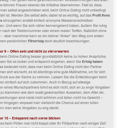
ne können Frauen ebenso die Initiative übernehmen. Fakt ist, dass
 man selbst angeschrieben wird, beim Online-Dating nicht unbedingt
hl ist. Werden Sie selbst aktiv, dabei ist es wichtig, auf das
Profil Ihres
rs
einzugehen anstatt einfach anonyme Massenanschreiben
en. Und wenn Sie sich näher kennengelernt haben, äußern Sie ruhig
 nach der Telefonnummer oder einem realen Treffen. Natürlich ohne
 – aber manchmal kann so ein kleiner “Anker” den Weg zum ersten
hrem persönlichen
Flirterfolg
doch deutlich beschleunigen.
or 9 – Offen sein und nicht zu viel erwarten
 beim Online-Dating besser grundsätzlich keine zu hohen Ansprüche,
ssen Sie es locker und entspannt angehen, wenn Sie
Erfolg haben
s bedeutet nicht, dass man beim Online-Dating nicht den Partner
 man sich wünscht, es ist allerdings eine gute Maßnahme, um für sich
 Druck aus der Sache zu nehmen. Lassen Sie die Entwicklungen beim
en einfach auf sich zukommen. Auch in Bezug auf etwaige
en eines Wunschpartners lohnt es sich nicht, sich an zu enge Vorgaben
 zu klammern wie dem exakt gewünschten Aussehen, dem Alter etc.
eichungen sind meist nicht schlimm und fallen nicht ins Gewicht –
 hingegen verpasst man vielleicht die Chance auf einen tollen
nn man seine Vorgaben zu eng steckt.
tor 10 – Entspannt nach vorne blicken
 beim Flirten mal nicht klappt oder Ihr Flirtpartner nach einiger Zeit