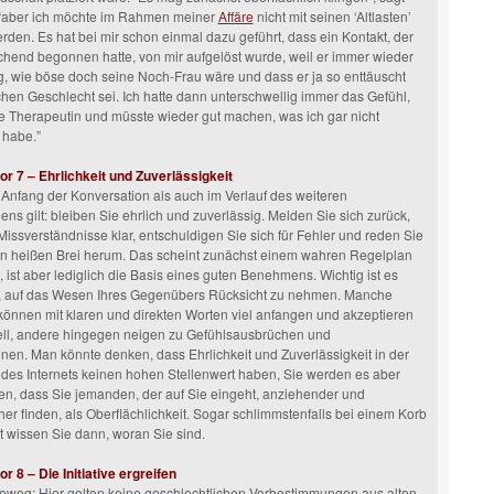
 “aber ich möchte im Rahmen meiner
Affäre
nicht mit seinen ‘Altlasten’
erden. Es hat bei mir schon einmal dazu geführt, dass ein Kontakt, der
chend begonnen hatte, von mir aufgelöst wurde, weil er immer wieder
g, wie böse doch seine Noch-Frau wäre und dass er ja so enttäuscht
hen Geschlecht sei. Ich hatte dann unterschwellig immer das Gefühl,
ne Therapeutin und müsste wieder gut machen, was ich gar nicht
 habe.”
or 7 – Ehrlichkeit und Zuverlässigkeit
nfang der Konversation als auch im Verlauf des weiteren
ns gilt: bleiben Sie ehrlich und zuverlässig. Melden Sie sich zurück,
 Missverständnisse klar, entschuldigen Sie sich für Fehler und reden Sie
en heißen Brei herum. Das scheint zunächst einem wahren Regelplan
, ist aber lediglich die Basis eines guten Benehmens. Wichtig ist es
, auf das Wesen Ihres Gegenübers Rücksicht zu nehmen. Manche
nnen mit klaren und direkten Worten viel anfangen und akzeptieren
ell, andere hingegen neigen zu Gefühlsausbrüchen und
nen. Man könnte denken, dass Ehrlichkeit und Zuverlässigkeit in der
des Internets keinen hohen Stellenwert haben, Sie werden es aber
en, dass Sie jemanden, der auf Sie eingeht, anziehender und
er finden, als Oberflächlichkeit. Sogar schlimmstenfalls bei einem Korb
 wissen Sie dann, woran Sie sind.
or 8 – Die Initiative ergreifen
eweg: Hier gelten keine geschlechtlichen Vorbestimmungen aus alten