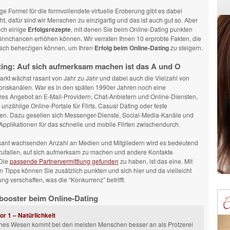
ge Formel für die formvollendete virtuelle Eroberung gibt es dabei
cht, dafür sind wir Menschen zu einzigartig und das ist auch gut so. Aber
och einige
Erfolgsrezepte
, mit denen Sie beim Online-Dating punkten
innchancen erhöhen können. Wir verraten Ihnen 10 erprobte Fakten, die
fach beherzigen können, um Ihren
Erfolg beim Online-Dating
zu steigern.
ting: Auf sich aufmerksam machen ist das A und O
rkt wächst rasant von Jahr zu Jahr und dabei auch die Vielzahl von
nskanälen. War es in den späten 1990er Jahren noch eine
es Angebot an E-Mail-Providern, Chat-Anbietern und Online-Diensten,
 unzählige Online-Portale für Flirts, Casual Dating oder feste
ten. Dazu gesellen sich Messenger-Dienste, Social-Media-Kanäle und
plikationen für das schnelle und mobile Flirten zwischendurch.
asant wachsenden Anzahl an Medien und Mitgliedern wird es bedeutend
fzufallen, auf sich aufmerksam zu machen und andere Kontakte
 Die
passende Partnervermittlung gefunden
zu haben, ist das eine. Mit
 Tipps können Sie zusätzlich punkten und sich hier und da vielleicht
ng verschaffen, was die “Konkurrenz” betrifft.
booster beim Online-Dating
or 1 – Natürlichkeit
iches Wesen kommt bei den meisten Menschen besser an als Protzerei