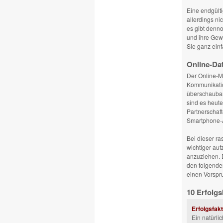
Eine endgülti
allerdings ni
es gibt denn
und ihre Gew
Sie ganz ein
Online-Da
Der Online-Ma
Kommunikatio
überschaubar
sind es heute
Partnerschaf
Smartphone-Ap
Bei dieser r
wichtiger au
anzuziehen.
den folgenden
einen Vorspru
10 Erfolgs
Erfolgsfakt
Ein natürl