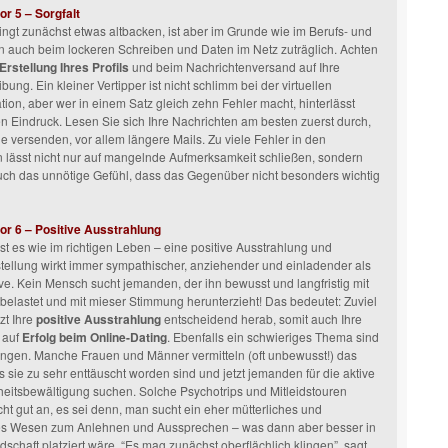
or 5 – Sorgfalt
klingt zunächst etwas altbacken, ist aber im Grunde wie im Berufs- und
n auch beim lockeren Schreiben und Daten im Netz zuträglich. Achten
Erstellung Ihres Profils
und beim Nachrichtenversand auf Ihre
ung. Ein kleiner Vertipper ist nicht schlimm bei der virtuellen
on, aber wer in einem Satz gleich zehn Fehler macht, hinterlässt
n Eindruck. Lesen Sie sich Ihre Nachrichten am besten zuerst durch,
ie versenden, vor allem längere Mails. Zu viele Fehler in den
 lässt nicht nur auf mangelnde Aufmerksamkeit schließen, sondern
auch das unnötige Gefühl, dass das Gegenüber nicht besonders wichtig
or 6 – Positive Ausstrahlung
 ist es wie im richtigen Leben – eine positive Ausstrahlung und
ellung wirkt immer sympathischer, anziehender und einladender als
ve. Kein Mensch sucht jemanden, der ihn bewusst und langfristig mit
elastet und mit mieser Stimmung herunterzieht! Das bedeutet: Zuviel
zt Ihre
positive Ausstrahlung
entscheidend herab, somit auch Ihre
 auf
Erfolg beim Online-Dating
. Ebenfalls ein schwieriges Thema sind
ngen. Manche Frauen und Männer vermitteln (oft unbewusst!) das
s sie zu sehr enttäuscht worden sind und jetzt jemanden für die aktive
eitsbewältigung suchen. Solche Psychotrips und Mitleidstouren
t gut an, es sei denn, man sucht ein eher mütterliches und
hes Wesen zum Anlehnen und Aussprechen – was dann aber besser in
dschaft platziert wäre. “Es mag zunächst oberflächlich klingen”, sagt