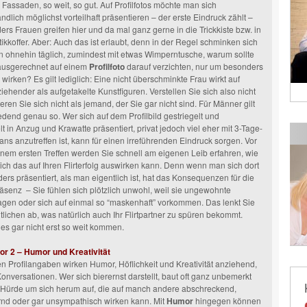
 Fassaden, so weit, so gut. Auf Profilfotos möchte man sich
ndlich möglichst vorteilhaft präsentieren – der erste Eindruck zählt –
rs Frauen greifen hier und da mal ganz gerne in die Trickkiste bzw. in
kkoffer. Aber: Auch das ist erlaubt, denn in der Regel schminken sich
n ohnehin täglich, zumindest mit etwas Wimperntusche, warum sollte
usgerechnet auf einem
Profilfoto
darauf verzichten, nur um besonders
 wirken? Es gilt lediglich: Eine nicht überschminkte Frau wirkt auf
ehender als aufgetakelte Kunstfiguren. Verstellen Sie sich also nicht
eren Sie sich nicht als jemand, der Sie gar nicht sind. Für Männer gilt
edend genau so. Wer sich auf dem Profilbild gestriegelt und
t in Anzug und Krawatte präsentiert, privat jedoch viel eher mit 3-Tage-
ans anzutreffen ist, kann für einen irreführenden Eindruck sorgen. Vor
inem ersten Treffen werden Sie schnell am eigenen Leib erfahren, wie
ich das auf Ihren Flirterfolg auswirken kann. Denn wenn man sich dort
ers präsentiert, als man eigentlich ist, hat das Konsequenzen für die
senz – Sie fühlen sich plötzlich unwohl, weil sie ungewohnte
agen oder sich auf einmal so “maskenhaft” vorkommen. Das lenkt Sie
ichen ab, was natürlich auch Ihr Flirtpartner zu spüren bekommt.
es gar nicht erst so weit kommen.
or 2 – Humor und Kreativität
n Profilangaben wirken Humor, Höflichkeit und Kreativität anziehend,
onversationen. Wer sich bierernst darstellt, baut oft ganz unbemerkt
 Hürde um sich herum auf, die auf manch andere abschreckend,
rnd oder gar unsympathisch wirken kann. Mit
Humor
hingegen können