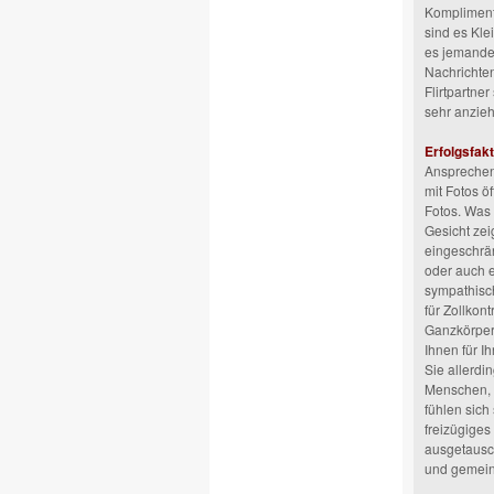
Komplimente
sind es Kle
es jemande
Nachrichten
Flirtpartne
sehr anzie
Erfolgsfakt
Ansprechend
mit Fotos ö
Fotos. Was 
Gesicht zei
eingeschrän
oder auch 
sympathisch 
für Zollkon
Ganzkörperm
Ihnen für Ih
Sie allerdi
Menschen, d
fühlen sich
freizügiges
ausgetausc
und gemeins