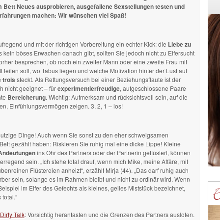
im Bett Neues ausprobieren, ausgefallene Sexstellungen testen und
rfahrungen machen: Wir wünschen viel Spaß!
regend und mit der richtigen Vorbereitung ein echter Kick: die
Liebe zu
s kein böses Erwachen danach gibt, sollten Sie jedoch nicht zu Eifersucht
orher besprechen, ob noch ein zweiter Mann oder eine zweite Frau mit
t teilen soll, wo Tabus liegen und welche Motivation hinter der Lust auf
 trois
steckt. Als Rettungsversuch bei einer Beziehungsflaute ist der
h nicht geeignet – für
experimentierfreudige
, aufgeschlossene Paare
hte
Bereicherung
. Wichtig: Aufmerksam und rücksichtsvoll sein, auf die
n, Einfühlungsvermögen zeigen. 3, 2, 1 – los!
utzige Dinge! Auch wenn Sie sonst zu den eher schweigsamen
 Bett gezählt haben: Riskieren Sie ruhig mal eine dicke Lippe! Kleine
Andeutungen
ins Ohr des Partners oder der Partnerin geflüstert, können
erregend sein. „Ich stehe total drauf, wenn mich Mike, meine Affäre, mit
ubenreinen Flüstereien anheizt“, erzählt Mirja (44). „Das darf ruhig auch
ber sein, solange es im Rahmen bleibt und nicht zu ordinär wird. Wenn
eispiel im Eifer des Gefechts als kleines, geiles Miststück bezeichnet,
 total.“
Dirty Talk
: Vorsichtig herantasten und die Grenzen des Partners ausloten.