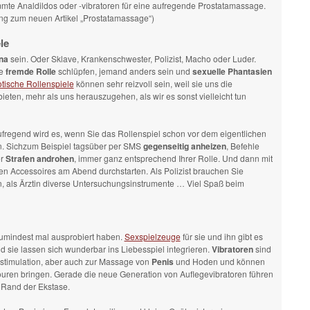
mte Analdildos oder -vibratoren für eine aufregende Prostatamassage.
ung zum neuen Artikel „Prostatamassage“)
le
na
sein. Oder Sklave, Krankenschwester, Polizist, Macho oder Luder.
ne
fremde Rolle
schlüpfen, jemand anders sein und
sexuelle Phantasien
otische Rollenspiele
können sehr reizvoll sein, weil sie uns die
ieten, mehr als uns herauszugehen, als wir es sonst vielleicht tun
fregend wird es, wenn Sie das Rollenspiel schon vor dem eigentlichen
. Sichzum Beispiel tagsüber per SMS
gegenseitig anheizen
, Befehle
er
Strafen androhen
, immer ganz entsprechend Ihrer Rolle. Und dann mit
n Accessoires am Abend durchstarten. Als Polizist brauchen Sie
, als Ärztin diverse Untersuchungsinstrumente … Viel Spaß beim
zumindest mal ausprobiert haben.
Sexspielzeuge
für sie und ihn gibt es
d sie lassen sich wunderbar ins Liebesspiel integrieren.
Vibratoren
sind
lerstimulation, aber auch zur Massage von
Penis
und Hoden und können
ouren bringen. Gerade die neue Generation von Auflegevibratoren führen
 Rand der Ekstase.