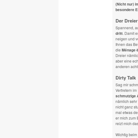
(Nicht nur) 
besondere E
Der Dreier
Spannend, auf
dritt
. Damit e
neigen und v
Ihnen das Bet
die
Ménage è
Dreier nämlic
aber eine ec
anderen achte
Dirty Talk
Sag mir schm
Vertretern im
schmutzige 
nämlich sehr 
nicht ganz st
mal etwas der
er mich zum B
reizt mich das
Wichtig beim