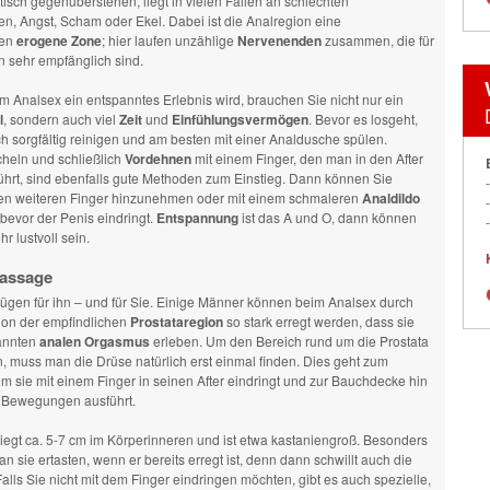
isch gegenüberstehen, liegt in vielen Fällen an schlechten
n, Angst, Scham oder Ekel. Dabei ist die Analregion eine
en
erogene Zone
; hier laufen unzählige
Nervenenden
zusammen, die für
 sehr empfänglich sind.
 Analsex ein entspanntes Erlebnis wird, brauchen Sie nicht nur ein
l
, sondern auch viel
Zeit
und
Einfühlungsvermögen
. Bevor es losgeht,
ch sorgfältig reinigen und am besten mit einer Analdusche spülen.
cheln und schließlich
Vordehnen
mit einem Finger, den man in den After
ührt, sind ebenfalls gute Methoden zum Einstieg. Dann können Sie
nen weiteren Finger hinzunehmen oder mit einem schmaleren
Analdildo
, bevor der Penis eindringt.
Entspannung
ist das A und O, dann können
r lustvoll sein.
assage
ügen für ihn – und für Sie. Einige Männer können beim Analsex durch
ion der empfindlichen
Prostataregion
so stark erregt werden, dass sie
annten
analen Orgasmus
erleben. Um den Bereich rund um die Prostata
n, muss man die Drüse natürlich erst einmal finden. Dies geht zum
em sie mit einem Finger in seinen After eindringt und zur Bauchdecke hin
 Bewegungen ausführt.
liegt ca. 5-7 cm im Körperinneren und ist etwa kastaniengroß. Besonders
an sie ertasten, wenn er bereits erregt ist, denn dann schwillt auch die
Falls Sie nicht mit dem Finger eindringen möchten, gibt es auch spezielle,