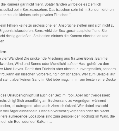
 die Kamera gar nicht mehr. Später fanden wir beide es ziemlich
s selbst beim Sex zuzusehen. Das ist schon sehr intim. Seitdem drehen
der mal ein kleines, sehr privates Filmchen.“
eim Filmen keine zu professionellen Ansprüche stellen und sich nicht zu
Ergebnis fokussieren. Sonst wirkt der Sex „geschauspielert“ und Sie
cht richtig genießen. Am besten einfach die Kamera einschalten und
en.
ien
 vier Wänden! Die prickelnde Mischung aus
Naturerlebnis
, Bammel
twerden, Wind und Sonne oder Mondlicht auf der Haut gehört zu den
ex-Must-Haves. Damit das Erlebnis aber nicht nur unvergesslich, sondern
rd, kann ein bisschen Vorbereitung nicht schaden. Wer zum Beispiel auf
d steht, aber keinen Sand im Getriebe mag, nimmt am besten eine Decke
endes
Urlaubshighlight
ist auch der Sex im Pool. Aber nicht vergessen:
urchsichtig! Sich unauffällig am Beckenrand zu vergnügen, während
aden, ist aufregend, aber auch ziemlich riskant. Wer dabei erwischt
ch viel Ärger einhandeln. Deshalb vorsichtig vorgehen oder die Nacht
itere
aufregende Locations
sind zum Beispiel der Hochsitz im Wald, die
del, ein Boot oder der Balkon …