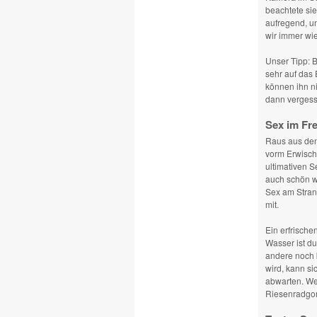
beachtete sie
aufregend, un
wir immer wie
Unser Tipp: B
sehr auf das 
können ihn ni
dann vergess
Sex im Fre
Raus aus den
vorm Erwisch
ultimativen S
auch schön wi
Sex am Stran
mit.
Ein erfrisch
Wasser ist d
andere noch b
wird, kann si
abwarten. We
Riesenradgon