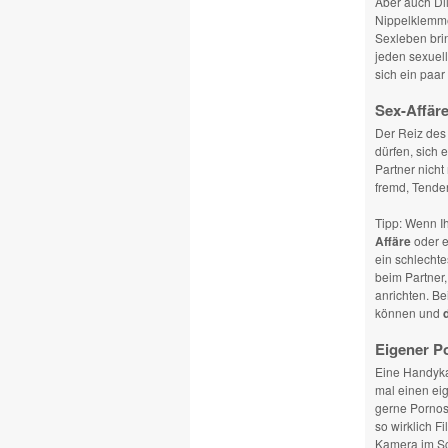
Aber auch Dil
Nippelklemme
Sexleben brin
jeden sexuel
sich ein paar
Sex-Affär
Der Reiz de
dürfen, sich 
Partner nicht
fremd, Tende
Tipp: Wenn Ih
Affäre
oder 
ein schlecht
beim Partner,
anrichten. B
können und
Eigener P
Eine Handyka
mal einen e
gerne Pornos 
so wirklich F
Kamera im Sch