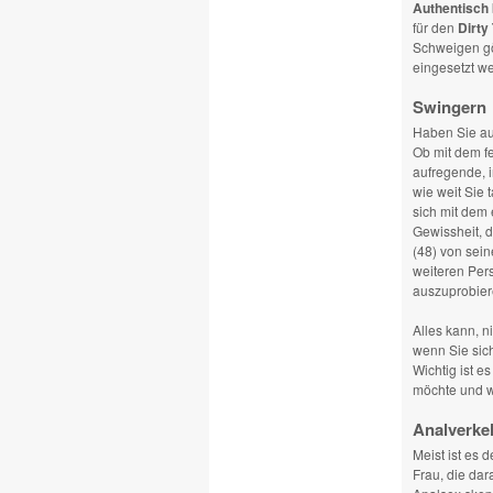
Authentisch 
für den
Dirty 
Schweigen gö
eingesetzt w
Swingern
Haben Sie au
Ob mit dem fe
aufregende, i
wie weit Sie 
sich mit dem 
Gewissheit, d
(48) von sei
weiteren Pers
auszuprobier
Alles kann, n
wenn Sie sic
Wichtig ist e
möchte und w
Analverke
Meist ist es
Frau, die dar