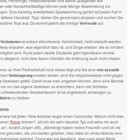
dos, Penisringe, Fesselutensilien und kleine Quälgeister wie
n oder Keuschheitskäfige können jede Menge Abwechslung ins
gen. Eine beliebig erweiterbare Spielsammlung gehört auf jeden Fall in
l aktiven Haushalt. Tipp: Gehen Sie gemeinsam shoppen und suchen Sie
 schöne Toys aus. Da kommt gleich die richtige
Vorfreude
auf.
e
s
Verbotenen
ist extrem stimulierend. Heimlichkeit, nicht erwischt werden
etwas erlauben, was eigentlich tabu ist, und Dinge erleben, die so mit dem
 möglich sind. Rund jede/r zweite Deutsche geht irgendwann einmal
nz steigend. Und viele davon möchten die Erfahrung auch nicht missen.
nen an Ihrer Partnerschaft noch etwas liegt und Sie eine
rein sexuelle
einen
Seitensprung
erleben wollen, sind Sie möglicherweise nicht gegen
es Gewissen gefeit. Damit muss man umgehen können, denn eine Beichte
 nur um das eigene Gewissen zu erleichtern, kann viel Schaden
ei unbedeutenden Sexabenteuern ist es angebracht, schweigen zu
diskret
zu bleiben.
orno
mera hat jeder. Viele besitzen sogar einen Camcorder. Warum nicht also
igenen
Porno
drehen? „Ich bin ein sehr visueller Typ und sehe mir auch
an“, erzählt Jürgen (49). „Allerdings haben meine Freundin und ich nie
ilme gefunden, die uns beiden gefallen. Also habe ich eines Abends eine
afzimmer platziert. Zuerst war Ina skeptisch, aber nach einer Weile