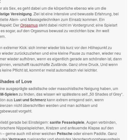
x
hr als Sex, es geht dabei um die körperliche ebenso wie um die
istige Vereinigung
. Ziel ist eine intensive und bewusste Erfahrung, bei
zielle Atem- und Massagetechniken zum Einsatz kommen. Ein
 Aspekt: Der
Orgasmus
steht dabei nicht im Vordergrund; eine Spielart
t es sogar, auf den Orgasmus bewusst zu verzichten bzw. ihn weit
rn.
in extremer Kick: sich immer wieder bis kurz vor den Höhepunkt zu
n wieder zurückzuziehen und eine kleine Pause zu machen, wieder neu
mmer wieder aufhören, wenn es eigentlich gerade am schönsten ist, dann
ginnen, verschafft rauschhafte Zustände. Ganz ohne Druck. Und wenn
keine Pflicht ist, kommt er meist automatisch viel leichter.
Shades of Love
ne ausgeprägte sadistische oder masochistische Neigung haben, um
M-Spielen
zu finden, das wissen wir spätestens seit „50 Shades of Grey“.
tion aus
Lust und Schmerz
kann extrem erregend sein, wenn
Grenzen nicht überschritten werden und man achtsam und
gsbewusst vorgeht.
liebt gerade bei Einsteigern:
sanfte Fesselspiele
, Augen verbinden,
 forschere Nippelspielchen, Kratzen und anfeuernde Klapse auf den
en – gerne auch mit einer weichen
Peitsche
oder einem Paddle. Ganz
lutes
Vertrauen
zueinander und absolutes Verantwortungsbewusstsein