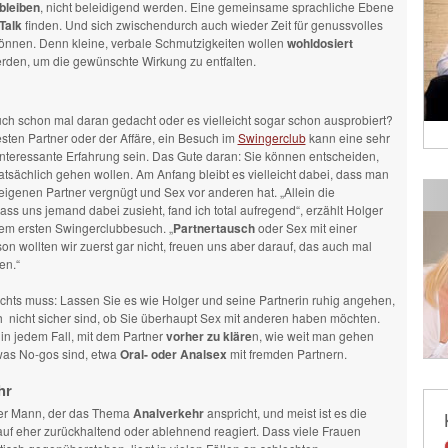
bleiben
, nicht beleidigend werden. Eine gemeinsame sprachliche Ebene
Talk
finden. Und sich zwischendurch auch wieder Zeit für genussvolles
nnen. Denn kleine, verbale Schmutzigkeiten wollen
wohldosiert
erden, um die gewünschte Wirkung zu entfalten.
ch schon mal daran gedacht oder es vielleicht sogar schon ausprobiert?
sten Partner oder der Affäre, ein Besuch im
Swingerclub
kann eine sehr
nteressante Erfahrung sein. Das Gute daran: Sie können entscheiden,
tatsächlich gehen wollen. Am Anfang bleibt es vielleicht dabei, dass man
eigenen Partner vergnügt und Sex vor anderen hat. „Allein die
ass uns jemand dabei zusieht, fand ich total aufregend“, erzählt Holger
nem ersten Swingerclubbesuch. „
Partnertausch
oder Sex mit einer
on wollten wir zuerst gar nicht, freuen uns aber darauf, das auch mal
en.“
ichts muss: Lassen Sie es wie Holger und seine Partnerin ruhig angehen,
h nicht sicher sind, ob Sie überhaupt Sex mit anderen haben möchten.
s in jedem Fall, mit dem Partner
vorher zu kläre
n, wie weit man gehen
as No-gos sind, etwa
Oral- oder Analsex
mit fremden Partnern.
hr
 der Mann, der das Thema
Analverkehr
anspricht, und meist ist es die
auf eher zurückhaltend oder ablehnend reagiert. Dass viele Frauen