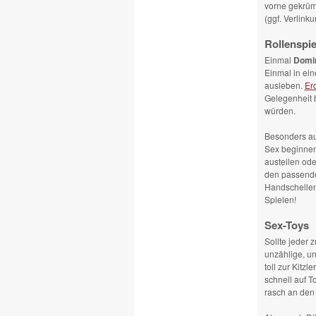
vorne gekrüm
(ggf. Verlink
Rollenspie
Einmal
Domi
Einmal in ei
ausleben.
Er
Gelegenheit b
würden.
Besonders au
Sex beginnen
austeilen od
den passende
Handschellen
Spielen!
Sex-Toys
Sollte jeder 
unzählige, un
toll zur Kitz
schnell auf T
rasch an den