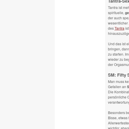
Tantra-Se
Tantra ist me
spirituelle,
ge
der auch spe
wesentlicher
des
Tantra
is
hinauszuzöge
Und das ist e
bringen, dan
zu starten. I
wieder zu be
der Orgasmus 
SM: Fifty 
Man muss kei
Gefallen an
S
Die Kombina
persönliche 
verantwortun
Besonders be
Bisse, etwas
Allerwertest
wichtig: abso