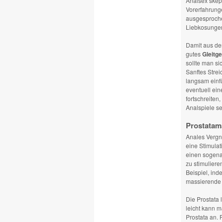
Analsex skept
Vorerfahrunge
ausgesproch
Liebkosungen
Damit aus dem
gutes
Gleitge
sollte man si
Sanftes Strei
langsam einf
eventuell ei
fortschreiten
Analspiele seh
Prostatam
Anales Vergn
eine Stimulat
einen sogen
zu stimuliere
Beispiel, ind
massierende
Die Prostata 
leicht kann m
Prostata an. 