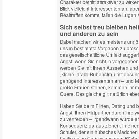
Charakter betrifft attraktiver zu wirk
Blick vielleicht Interessenten an, a
Realtreffen kommt, fallen die Lügen a
Sich selbst treu bleiben hei
und anderen zu sein
Dabei machen wir es meistens unnöti
uns in bestimmte Vorgaben zu press
das gesellschaftliche Umfeld sugger
Angst, wenn Sie nicht in vorgegeb
werben Sie mit Ihrem Aussehen und I
„kleine, dralle Rubensfrau mit gesun
genügend Interessenten an – und Mä
große Frauen stehen, kommen ihr mit
Quere. Das gleiche gilt natürlich eb
Haben Sie beim Flirten, Dating und b
Angst, Ihren Flirtpartner durch ihre
zu vertreiben – irgendwann würde e
Konsequenz daraus ziehen. In eine
Schüler, der ein hübsches Mädchen
hastig seine Comics aus dem Bücher