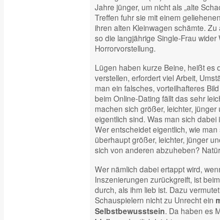
Jahre jünger, um nicht als „alte Scha
Treffen fuhr sie mit einem geliehenen
ihren alten Kleinwagen schämte. Zu 
so die langjährige Single-Frau wider Wi
Horrorvorstellung.
Lügen haben kurze Beine, heißt es d
verstellen, erfordert viel Arbeit, Um
man ein falsches, vorteilhafteres Bil
beim Online-Dating fällt das sehr leic
machen sich größer, leichter, jünger u
eigentlich sind. Was man sich dabei
Wer entscheidet eigentlich, wie man
überhaupt größer, leichter, jünger un
sich von anderen abzuheben? Natürli
Wer nämlich dabei ertappt wird, wen
Inszenierungen zurückgreift, ist be
durch, als ihm lieb ist. Dazu vermut
Schauspielern nicht zu Unrecht ein
m
. Da haben es 
Selbstbewusstsein