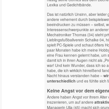
Lexika und Gedichtbände.
Das ist natürlich Unsinn, aber leid
andere vehement durch beispielsweis
beeindrucken zu müssen – selbst, w
Interessenschwerpunkte an anderer S
Mechatroniker Thomas (34) steht pri
Lieblingsfußballverein Schalke 04, 
spielt PC-Spiele und schaut öfters Ho
paar Monaten habe ich meine Hobby
eine Frau kennen gelernt habe, um 
damit ich in ihren Augen nicht als „Pro
war! Und kein Wunder, dass ich so 
habe, die ich wirklich hinreißend fan
Nacht hinaus verstanden habe –
wir
und es fühlte sich f
unterschiedlich
Keine Angst vor dem eigen
Andere haben Angst vor ihrem Alter 
inszenieren, um auf andere
attrakti
Managerin Ulla (45) macht sich grund