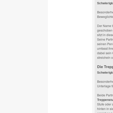
Schwierigke
Besonderhe
Beweglichk
Der Name tä
geschoben w
sitzt in di
Seine Partn
seinen Peni
umfasst ihr
dabei sein 
streicheln 
Die Trep
Schwierigk
Besonderhei
Unterlage f
Beide Partn
Treppenstu
Stufe oder 
hinten in si