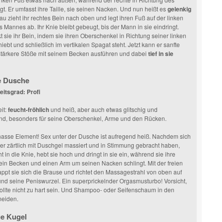
t. Er umfasst ihre Taille, sie seinen Nacken. Und nun heißt es
gelenkig
rau zieht ihr rechtes Bein nach oben und legt ihren Fuß auf der linken
s Mannes ab. Ihr Knie bleibt gebeugt, bis der Mann in sie eindringt.
t sie ihr Bein, indem sie ihren Oberschenkel in Richtung seiner linken
iebt und schließlich im vertikalen Spagat steht. Jetzt kann er sanfte
stärkere Stöße mit seinem Becken ausführen und dabei
tief in sie
e Dusche
itsgrad: Profi
it:
feucht-fröhlich
und heiß, aber auch etwas glitschig und
end, besonders für seine Oberschenkel, Arme und den Rücken.
nasse Element! Sex unter der Dusche ist aufregend heiß. Nachdem sich
er zärtlich mit Duschgel massiert und in Stimmung gebracht haben,
ht in die Knie, hebt sie hoch und dringt in sie ein, während sie ihre
in Becken und einen Arm um seinen Nacken schlingt. Mit der freien
pt sie sich die Brause und richtet den Massagestrahl von oben auf
und seine Peniswurzel. Ein superprickelnder Orgasmusturbo! Vorsicht,
sollte nicht zu hart sein. Und Shampoo- oder Seifenschaum in den
eiden.
ge Kugel