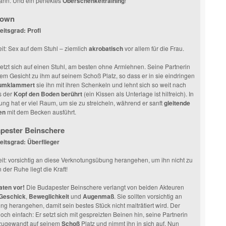
ann. Und ein perfektes
Oberschenkeltraining
!
down
itsgrad: Profi
t: Sex auf dem Stuhl – ziemlich
akrobatisch
vor allem für die Frau.
tzt sich auf einen Stuhl, am besten ohne Armlehnen. Seine Partnerin
em Gesicht zu ihm auf seinem Schoß Platz, so dass er in sie eindringen
umklammert
sie ihn mit ihren Schenkeln und lehnt sich so weit nach
s der
Kopf den Boden berührt
(ein Kissen als Unterlage ist hilfreich). In
lung hat er viel Raum, um sie zu streicheln, während er sanft
gleitende
en
mit dem Becken ausführt.
pester Beinschere
eitsgrad: Überflieger
t: vorsichtig an diese Verknotungsübung herangehen, um ihn nicht zu
n der Ruhe liegt die Kraft!
ten vor!
Die Budapester Beinschere verlangt von beiden Akteuren
Geschick
,
Beweglichkeit
und
Augenmaß
. Sie sollten vorsichtig an
ung herangehen, damit sein bestes Stück nicht malträtiert wird. Der
noch einfach: Er setzt sich mit gespreizten Beinen hin, seine Partnerin
zugewandt auf seinem
Schoß
Platz und nimmt ihn in sich auf. Nun