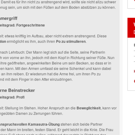
 Damit es für ihn nicht zu anstrengend wird, sollte sie nicht allzu schwer
enug sein, um sich mit den Füßen auf dem Boden abstützen zu können.
mergriff
eitsgrad: Fortgeschrittene
t: etwas knifflig im Aufbau, aber nicht extrem anstrengend. Diese
tion
ermöglicht es ihm, auch ihren
Po zu stimulieren
.
nach Lehrbuch: Der Mann legt sich auf die Seite, seine Partnerin
ch von vorne an ihn, jedoch mit dem Kopf in Richtung seiner Füße. Nun
e ihre geöffneten, angewinkelten Beine um sein Becken, so dass er in
gen kann. Mit den Armen umfasst sie seine Schenkel und kann dabei
e
an ihm reiben. Er wiederum hat die Arme frei, um ihren Po zu
nd mit dem Finger in den After einzudringen.
erne Beinstrecker
itsgrad: Profi
t: Stellung im Stehen. Hoher Anspruch an die
Beweglichkeit
, kann vor
ungeübten Damen zu Zerrungen führen.
anspruchsvollen Kamasutra-Übung
stehen sich beide Partner
der Mann im breiten, festen Stand. Er geht leicht in die Knie. Die Frau
inken Fuß etwas nach außen, während der rechte in Richtung des