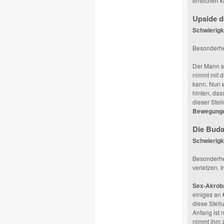
erreichen k
Upside 
Schwierigke
Besonderhei
Der Mann se
nimmt mit d
kann. Nun
hinten, das
dieser Stel
Bewegung
Die Buda
Schwierigk
Besonderhei
verletzen. I
Sex-Akroba
einiges an
diese Stell
Anfang ist 
nimmt ihm 