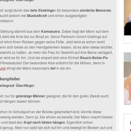
t: sorgt durch das
tiefe Eindringe
n für besonders
sinnliche Momente
.
aucht jedoch viel
Muskelkraft
und einen ausgeprägten
htssinn!
 Stellung stammt aus dem
Kamasutra
. Dabei liegt der Mann auf dem
zieht die Knie bis zur Brust an. Seine Partnerin nimmt rücklings auf
nd lehnt ihren Rücken gegen seine Füße. Jetzt wird es schon recht
enn sich beide an den Handgelenken fassen, ist es aber etwas leichter,
ewicht zu halten. Je mehr die Frau ihr Gewicht auf ihre Beine verlagert,
er wird es für ihn. Und sie erspart sich eine Einheit
Bauch-Beine-Po-
Fitnessstudio! Der besondere Kick entlohnt für die Mühen, denn in
lung
dringt der Mann besonders
tief
in sie ein.
kenpfeiler
eitsgrad: Überflieger
t: nur für
gelenkige Männer
geeignet, die für den guten Zweck auch
pf hängen lassen können.
hon im Schulsport an der Brücke gescheitert sind, könnte diese
hwierig werden. Denn ja, Sie ahnen es bereits: Der Mann macht hierbei
 und lässt den
Kopf nach hinten hängen
. Eigentlich schon
 genug. Aber nun setzt sie sich auf ihn und bewegt ihr Becken auf und