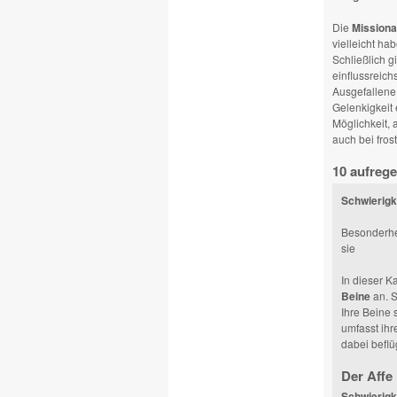
Die
Missiona
vielleicht h
Schließlich g
einflussreich
Ausgefallene 
Gelenkigkeit
Möglichkeit,
auch bei fro
10 aufrege
Schwierigke
Besonderhei
sie
In dieser K
Beine
an. S
Ihre Beine 
umfasst ihr
dabei beflü
Der Affe
Schwierigk