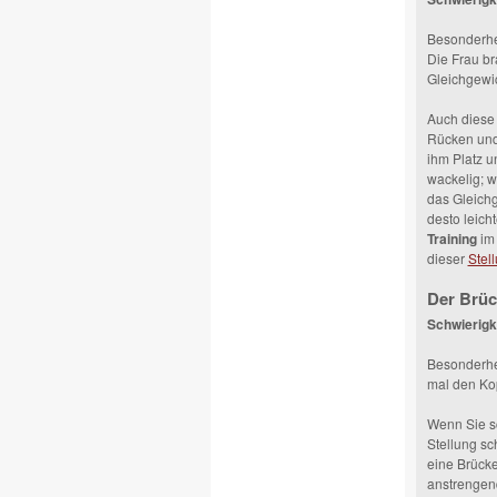
Besonderhei
Die Frau br
Gleichgewic
Auch diese
Rücken und 
ihm Platz u
wackelig; w
das Gleichg
desto leicht
Training
im 
dieser
Stel
Der Brüc
Schwierigk
Besonderhei
mal den Ko
Wenn Sie sc
Stellung sc
eine Brücke
anstrengend