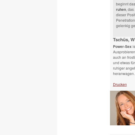
beginnt das
ruhen
, das
dieser Posi
Penetration
gelenkig ge
Tschüs, W
Power-Sex
is
Ausprobieren
auch an frost
und etwas für
ruhiger angeh
heranwagen.
Drucken