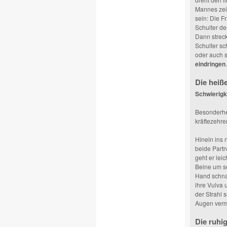
Mannes zeig
sein: Die F
Schulter de
Dann streck
Schulter sch
oder auch 
eindringen
.
Die heiß
Schwierigke
Besonderhe
kräftezehr
Hinein ins 
beide Partn
geht er leic
Beine um se
Hand schnap
ihre Vulva 
der Strahl 
Augen verm
Die ruhi