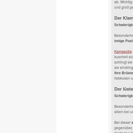
ab. Wichtig:
und groß g
Der Klam
Schwierigk
Besonderhei
innige Posi
Kamasutra
kuschelt si
schlingt si
sie eindrin
ihre Brüst
liebkosen u
Der lüst
Schwierigke
Besonderhei
allem bei 
Bei dieser
gegenüber, 
dreht den l