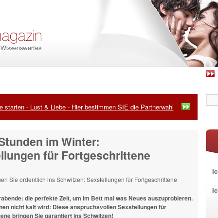
 starten - Lust & Liebe - Hier bestimmen SIE die Partnerwahl
Stunden im Winter:
llungen für Fortgeschrittene
Ic
I
abende: die perfekte Zeit, um im Bett mal was Neues auszuprobieren.
nen nicht kalt wird: Diese anspruchsvollen Sexstellungen für
tene bringen Sie garantiert ins Schwitzen!