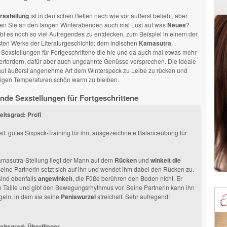
rsstellung
ist in deutschen Betten nach wie vor äußerst beliebt, aber
aben Sie an den langen Winterabenden auch mal Lust auf was
Neues
?
ibt es noch so viel Aufregendes zu entdecken, zum Beispiel in einem der
sten Werke der Literaturgeschichte: dem indischen
Kamasutra
.
Sexstellungen für Fortgeschrittene die hie und da auch mal etwas mehr
 erfordern, dafür aber auch ungeahnte Genüsse versprechen. Die ideale
 auf äußerst angenehme Art dem Winterspeck zu Leibe zu rücken und
stigen Temperaturen schön warm zu bleiben.
nde Sexstellungen für Fortgeschrittene
itsgrad: Profi
t: gutes Sixpack-Training für ihn, ausgezeichnete Balanceübung für
amasutra-Stellung liegt der Mann auf dem
Rücken
und
winkelt die
eine Partnerin setzt sich auf ihn und wendet ihm dabei den Rücken zu.
sind ebenfalls
angewinkelt
, die Füße berühren den Boden nicht. Er
e Taille und gibt den Bewegungsrhythmus vor. Seine Partnerin kann ihn
geln, in dem sie seine
Peniswurzel
streichelt. Sehr aufregend!
eitsgrad: Überflieger