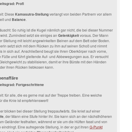
itsgrad: Profi
it: Diese
Kamasutra-Stellung
verlangt von beiden Partnern vor allem
eit und
Balance
.
uscht: So ruhig ist die Kugel nämlich gar nicht, die bei dieser Nummer
ird. Zumindest setzt sie einiges an
Gelenkigkeit
voraus. Der Mann
eser Stellung mit leicht angewinkelten Beinen auf dem Bett oder Boden.
erin setzt sich mit dem Rücken zu ihm auf seinen Schoß und nimmt
s in sich auf. Anschließend beugt sie ihren Oberkörper nach vorne,
e Füße und führt gleitende Auf- und Abbewegungen aus. Er versucht
Gleichgewicht zu stabilisieren, damit er ihre Bürste mit den Händen
oder ihren Rücken liebkosen kann.
penaffäre
eitsgrad: Fortgeschrittene
t: für alle, die es gerne mal auf der Treppe treiben. Eine weiche
ür die Knie ist empfehlenswert!
er blicken bei dieser Stellung treppaufwärts. Sie kniet auf einer
fe
, der Mann eine Stufe hinter ihr. Sie kann sich an der nächsthöheren
am Geländer festhalten, während er sie um die Hüften fasst und von
e eindringt. Eine aufregende Stellung, in der er gut ihren
G-Punkt