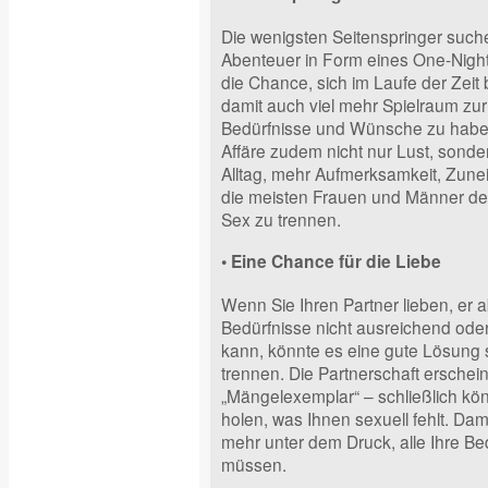
Die wenigsten Seitenspringer suche
Abenteuer in Form eines One-Night-
die Chance, sich im Laufe der Zei
damit auch viel mehr Spielraum zur 
Bedürfnisse und Wünsche zu haben.
Affäre zudem nicht nur Lust, sond
Alltag, mehr Aufmerksamkeit, Zune
die meisten Frauen und Männer de
Sex zu trennen.
• Eine Chance für die Liebe
Wenn Sie Ihren Partner lieben, er a
Bedürfnisse nicht ausreichend oder
kann, könnte es eine gute Lösung 
trennen. Die Partnerschaft erschein
„Mängelexemplar“ – schließlich kö
holen, was Ihnen sexuell fehlt. Dami
mehr unter dem Druck, alle Ihre Be
müssen.