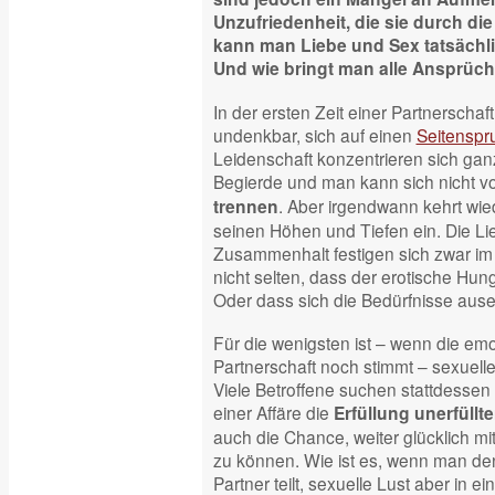
Unzufriedenheit, die sie durch di
kann man Liebe und Sex tatsächl
Und wie bringt man alle Ansprüch
In der ersten Zeit einer Partnerschaft
undenkbar, sich auf einen
Seitenspr
Leidenschaft konzentrieren sich ganz
Begierde und man kann sich nicht vo
. Aber irgendwann kehrt wie
trennen
seinen Höhen und Tiefen ein. Die Li
Zusammenhalt festigen sich zwar im L
nicht selten, dass der erotische Hun
Oder dass sich die Bedürfnisse aus
Für die wenigsten ist – wenn die emo
Partnerschaft noch stimmt – sexuell
Viele Betroffene suchen stattdessen
einer Affäre die
Erfüllung unerfüllt
auch die Chance, weiter glücklich 
zu können. Wie ist es, wenn man den
Partner teilt, sexuelle Lust aber in 