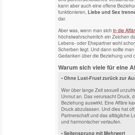
kann aber auch eine offene Beziehun
funktionieren,
Liebe und Sex trenn
dar.
Aber was, wenn man sich
in die Affä
höchstwahrscheinlich ein Zeichen d
Lebens- oder Ehepartner wohl schon
Scherben liegt. Und dann sollte man
Gedanken über die Beziehung und di
Warum sich viele für eine A
• Ohne Lust-Frust zurück zur Au
Wer über lange Zeit sexuell unzufri
Unmut an. Das verursacht Druck, de
Beziehung auswirkt. Eine Affäre kan
Druck abzulassen. Und dies hat oft
Partnerschaft und das alltägliche 
und harmonischer verlaufen.
• Seitensprung mit Mehrwert