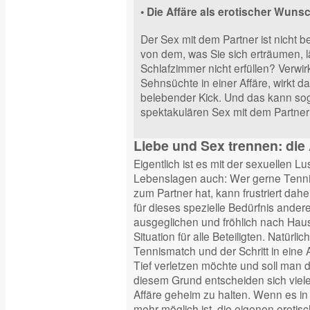
• Die Affäre als erotischer Wunsc
Der Sex mit dem Partner ist nicht 
von dem, was Sie sich erträumen, l
Schlafzimmer nicht erfüllen? Verwir
Sehnsüchte in einer Affäre, wirkt da
belebender Kick. Und das kann so
spektakulären Sex mit dem Partner
Liebe und Sex trennen: die
Eigentlich ist es mit der sexuellen Lu
Lebenslagen auch: Wer gerne Tennis 
zum Partner hat, kann frustriert dahe
für dieses spezielle Bedürfnis ander
ausgeglichen und fröhlich nach Haus
Situation für alle Beteiligten. Natürli
Tennismatch und der Schritt in eine Af
Tief verletzen möchte und soll man d
diesem Grund entscheiden sich viel
Affäre geheim zu halten. Wenn es in
mehr möglich ist, die eigenen erotisc