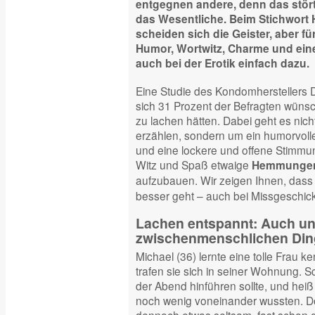
entgegnen andere, denn das stört
das Wesentliche. Beim Stichwort
scheiden sich die Geister, aber f
Humor, Wortwitz, Charme und eine 
auch bei der Erotik einfach dazu.
Eine Studie des Kondomherstellers D
sich 31 Prozent der Befragten wüns
zu lachen hätten. Dabei geht es nich
erzählen, sondern um ein humorvol
und eine lockere und offene Stimmung, 
Witz und Spaß etwaige
Hemmungen 
aufzubauen. Wir zeigen Ihnen, dass
besser geht – auch bei Missgeschick
Lachen entspannt: Auch und
zwischenmenschlichen Di
Michael (36) lernte eine tolle Frau 
trafen sie sich in seiner Wohnung. S
der Abend hinführen sollte, und hei
noch wenig voneinander wussten. Do