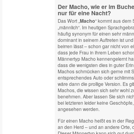
Der Macho, wie er im Buche
nur für eine Nacht?
Das Wort „
“ kommt aus dem 
Macho
„männlich“. Im heutigen Sprachgebr
häufig synonym für einen sehr männ
dominant in seinem Auftreten ist und
beirren lässt – schon gar nicht von e
dass jede Frau in ihrem Leben sch
Männertyp Macho kennengelernt hat
dass die wenigsten dies in guter Er
Machos schmücken sich gerne mit S
entsprechendes Auto oder schlimmst
wäre dann die prollige Version. Es g
Machos, die wissen sich sehr wohl z
benehmen. Aber lassen Sie sich nic
bei letzteren leider keine Geschöpfe,
angesehen werden.
Für einen Macho heißt es in der Rege
an den Herd – und an andere Orte, di
Dieser Männertyp kann sich gut durch