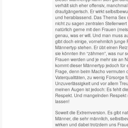
verhält sich eher offensiv, manchma
draufgängerisch. Er wirkt selbstbew
und herablassend. Das Thema Sex n
nicht zu sagen zentralen Stellenwert i
natürlich gerne mit den Frauen (meist
genau, was er will. Und man muss a
gibt doch einige, vornehmlich junge 
Männertyp stehen. Er übt einen Rei
sie könnten ihn “zähmen”, was nur sel
Frauen werden und je mehr sie an N
kommt dieser Männertyp jedoch für 
Frage, denn beim Macho vermuten d
Vaterqualitäten, zu wenig Fürsorge fü
Unzuverlässigkeit und vor allem Treul
meinen Augen ist jedoch: Es fehlt d
Respekt. Und mangelnden Respekt sol
lassen!
Soweit die Extremversion. Es gibt nat
Männer, die sehr männlich, selbstb
wirken und dabei trotzdem uns Fraue