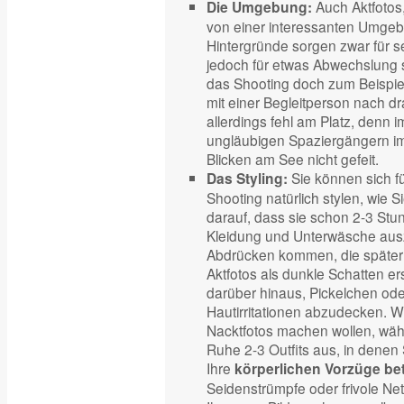
Auch Aktfotos,
Die Umgebung:
von einer interessanten Umge
Hintergründe sorgen zwar für se
jedoch für etwas Abwechslung 
das Shooting doch zum Beispie
mit einer Begleitperson nach dr
allerdings fehl am Platz, denn im
ungläubigen Spaziergängern im
Blicken am See nicht gefeit.
Sie können sich fü
Das Styling:
Shooting natürlich stylen, wie 
darauf, dass sie schon 2-3 St
Kleidung und Unterwäsche aus
Abdrücken kommen, die später
Aktfotos als dunkle Schatten er
darüber hinaus, Pickelchen od
Hautirritationen abzudecken. W
Nacktfotos machen wollen, wähle
Ruhe 2-3 Outfits aus, in denen 
Ihre
körperlichen Vorzüge be
Seidenstrümpfe oder frivole N