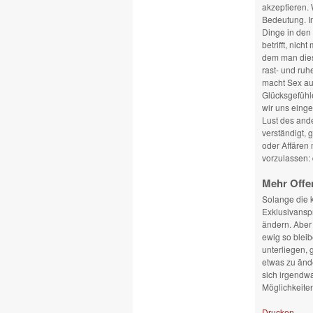
akzeptieren. 
Bedeutung. I
Dinge in den
betrifft, nic
dem man diese
rast- und ruh
macht Sex au
Glücksgefühle
wir uns einge
Lust des and
verständigt,
oder Affären
vorzulassen: 
Mehr Offen
Solange die k
Exklusivanspr
ändern. Aber 
ewig so blei
unterliegen, 
etwas zu ände
sich irgendw
Möglichkeiten
Drucken