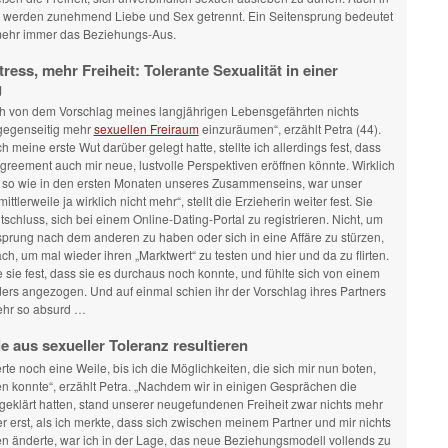
werden zunehmend Liebe und Sex getrennt. Ein Seitensprung bedeutet
 mehr immer das Beziehungs-Aus.
ress, mehr Freiheit: Tolerante Sexualität in einer
g
ich von dem Vorschlag meines langjährigen Lebensgefährten nichts
 gegenseitig mehr
sexuellen Freiraum
einzuräumen“, erzählt Petra (44).
 meine erste Wut darüber gelegt hatte, stellte ich allerdings fest, dass
greement auch mir neue, lustvolle Perspektiven eröffnen könnte. Wirklich
, so wie in den ersten Monaten unseres Zusammenseins, war unser
ttlerweile ja wirklich nicht mehr“, stellt die Erzieherin weiter fest. Sie
tschluss, sich bei einem Online-Dating-Portal zu registrieren. Nicht, um
prung nach dem anderen zu haben oder sich in eine Affäre zu stürzen,
ch, um mal wieder ihren „Marktwert“ zu testen und hier und da zu flirten.
te sie fest, dass sie es durchaus noch konnte, und fühlte sich von einem
rs angezogen. Und auf einmal schien ihr der Vorschlag ihres Partners
ehr so absurd …
die aus sexueller Toleranz resultieren
erte noch eine Weile, bis ich die Möglichkeiten, die sich mir nun boten,
n konnte“, erzählt Petra. „Nachdem wir in einigen Gesprächen die
 geklärt hatten, stand unserer neugefundenen Freiheit zwar nichts mehr
 erst, als ich merkte, dass sich zwischen meinem Partner und mir nichts
n änderte, war ich in der Lage, das neue Beziehungsmodell vollends zu