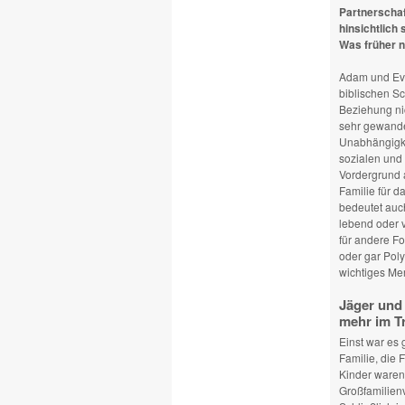
Partnerschaf
hinsichtlich
Was früher n
Adam und Eva
biblischen Sc
Beziehung nic
sehr gewande
Unabhängigke
sozialen und 
Vordergrund 
Familie für d
bedeutet auc
lebend oder 
für andere F
oder gar Poly
wichtiges Me
Jäger und 
mehr im T
Einst war es
Familie, die
Kinder waren 
Großfamilien