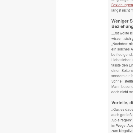
Beziehungen
längst nicht
Weniger St
Beziehun
„Erst wollte 
wissen, sich
„Nachdem sich
ein solches A
befriedigend
Liebesleben mi
fasste den En
einen Seitens
sondern einfa
Schnell stell
Mann besonde
doch nicht m
Vorteile, 
„Klar, es dau
auch genieße
‚Spielregeln‘
im Wege. Aber
zum Negative