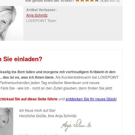
Wie gefällt Ihnen der Artikel?
(
4,50
von 5)
Artikel Verfasser:
Anja Schmitz
LOVEPOINT Team
h Sie einladen?
selig ins Bett fallen und morgens mit vorfreudigem Kribbeln in den
.. das ist es, was ich Ihnen biete.
Als Kundenbetreuerin bei LOVEPOINT
h Partnersuchenden jeden Tag erotische Abenteuer und neues
Falls Sie - wie ich - nicht an den Zufall glauben, dann finden Sie jetzt
hicksal Sie auf diese Seite führte
und
entdecken Sie Ihr neues Glück!
Ich freue mich auf Sie!
Herzliche Grüße, Ihre Anja Schmitz