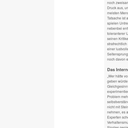
noch zweisam
Druck aus, u
meisten Mens
Tatsache ist
spielen Untre
nebenbei entw
toleranterer 
seinen Kritik
strafrechtlich
einer lustvol
Seitensprung 
noch davon en
Das Intern
„Wer hätte v
geben würde, 
Gleichgesinn
experimentier
Problem mehr 
selbstverstän
nicht mit Ste
nehmen, es a
Experten sch
Verhaltensmu
Singles genie