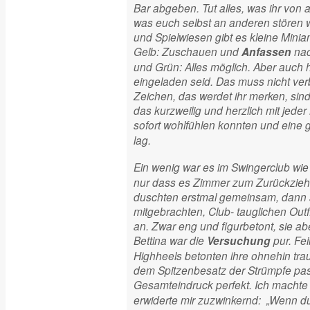
Bar abgeben. Tut alles, was ihr von 
was euch selbst an anderen stören 
und Spielwiesen gibt es kleine Miniam
Gelb: Zuschauen und
nac
Anfassen
und Grün: Alles möglich. Aber auch hi
eingeladen seid. Das muss nicht ver
Zeichen, das werdet ihr merken, sind 
das kurzweilig und herzlich mit jed
sofort wohlfühlen konnten und eine
lag.
Ein wenig war es im Swingerclub wie 
nur dass es Zimmer zum Zurückziehe
duschten erstmal gemeinsam, dann sc
mitgebrachten, Club- tauglichen Outf
an. Zwar eng und figurbetont, sie a
Bettina war die
pur. Fe
Versuchung
Highheels betonten ihre ohnehin tr
dem Spitzenbesatz der Strümpfe p
Gesamteindruck perfekt. Ich machte 
erwiderte mir zuzwinkernd: „Wenn du