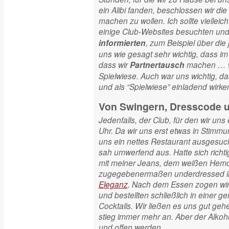
ein Alibi fanden, beschlossen wir di
machen zu wollen. Ich sollte vielleic
einige Club-Websites besuchten un
, zum Beispiel über die
informierten
uns wie gesagt sehr wichtig, dass im
dass wir
machen … wir
Partnertausch
Spielwiese. Auch war uns wichtig, 
und als “Spielwiese” einladend wirke
Von Swingern, Dresscode 
Jedenfalls, der Club, für den wir un
Uhr. Da wir uns erst etwas in Stimmun
uns ein nettes Restaurant ausgesucht
sah umwerfend aus. Hatte sich richti
mit meiner Jeans, dem weißen Hemd
zugegebenermaßen underdressed im 
Eleganz
. Nach dem Essen zogen wi
und bestellten schließlich in einer 
Cocktails. Wir ließen es uns gut ge
stieg immer mehr an. Aber der Alkoho
und offen werden.