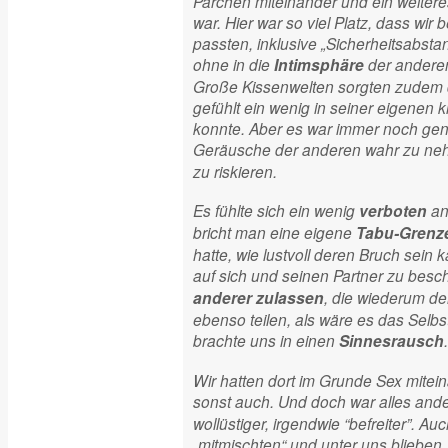
Pärchen miteinander und ein weiteres
war. Hier war so viel Platz, dass wi
passten, inklusive „Sicherheitsabsta
ohne in die
der andere
Intimsphäre
Große Kissenwelten sorgten zudem 
gefühlt ein wenig in seiner eigenen 
konnte. Aber es war immer noch ge
Geräusche der anderen wahr zu n
zu riskieren.
Es fühlte sich ein wenig
an,
verboten
bricht man eine eigene
Tabu-Grenz
hatte, wie lustvoll deren Bruch sein k
auf sich und seinen Partner zu bes
, die wiederum den
anderer zulassen
ebenso teilen, als wäre es das Selbst
brachte uns in einen
Sinnesrausch
Wir hatten dort im Grunde Sex mitei
sonst auch. Und doch war alles and
wollüstiger, irgendwie “befreiter”. A
„mitmischten“ und unter uns blieben