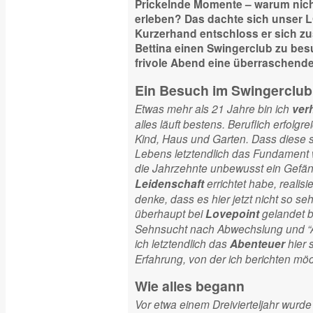
Prickelnde Momente – warum nicht
erleben? Das dachte sich unser 
Kurzerhand entschloss er sich zu
Bettina einen Swingerclub zu be
frivole Abend eine überraschend
Ein Besuch im Swingerclub
Etwas mehr als 21 Jahre bin ich
verh
alles läuft bestens. Beruflich erfolgr
Kind, Haus und Garten. Dass diese
Lebens letztendlich das Fundament 
die Jahrzehnte unbewusst ein Gefän
errichtet habe, realisie
Leidenschaft
denke, dass es hier jetzt nicht so s
überhaupt bei
gelandet b
Lovepoint
Sehnsucht nach Abwechslung und “A
ich letztendlich das
hier 
Abenteuer
Erfahrung, von der ich berichten möc
Wie alles begann
Vor etwa einem Dreivierteljahr wurde 