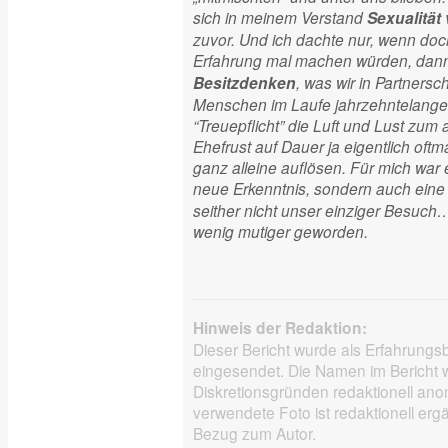
sich in meinem Verstand
Sexualität
zuvor. Und ich dachte nur, wenn do
Erfahrung mal machen würden, dann
, was wir in Partners
Besitzdenken
Menschen im Laufe jahrzehntelange
“Treuepflicht” die Luft und Lust zu
Ehefrust auf Dauer ja eigentlich oftma
ganz alleine auflösen. Für mich war e
neue Erkenntnis, sondern auch eine
seither nicht unser einziger Besuch
wenig mutiger geworden.
Hinweis der Redaktion:
Dieser Bericht wurde als Erfahrungsb
eingesendet. Die Namen im Bericht
Diskretionsgründen redaktionell ano
verwendete Foto ist redaktionell er
Bezug zum Autor.