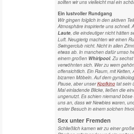
sollten wir uns vielleicht mal ein sc
Ein lustvoller Rundgang
Wir gingen folglich in den aktiven Te
Atmosphäre inspirierte uns schnell
, die eindeutiger nicht hätten 
Laute
Luft. Neugierig machten wir einen R
Swingerclub nicht. Nicht in allen Zi
etwas ab. In manchen dafür umso hef
einem großen
. Zu sechst
Whirlpool
verwöhnten sich. Wer zu wem gehörte
offensichtlich. Ein Raum, mit Kette
bizarren Möbeln. Auf dem gynäkolog
Pause, aber unser
Kopfkino
tat sein 
Mal einladende Blicke, ließen die e
ungenutzt. Es schien niemand böse 
uns an, dass wir Newbies waren, und
erster Besuch in einem solchen frivol
Sex unter Fremden
Schließlich kamen wir zu einer große