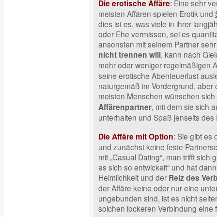
:
Eine sehr ver
Die erotische Affäre
meisten Affären spielen Erotik und
dies ist es, was viele in ihrer langj
oder Ehe vermissen, sei es quantitat
ansonsten mit seinem Partner sehr 
, kann nach Gle
nicht trennen will
mehr oder weniger regelmäßigen A
seine erotische Abenteuerlust ausl
naturgemäß im Vordergrund, aber of
meisten Menschen wünschen sich
, mit dem sie sich 
Affärenpartner
unterhalten und Spaß jenseits des
: Sie gibt es
Die Affäre mit Option
und zunächst keine feste Partnersc
mit „Casual Dating“, man trifft sich 
es sich so entwickelt“ und hat dann
Heimlichkeit und der
Reiz des Ver
der Affäre keine oder nur eine unt
ungebunden sind, ist es nicht selte
solchen lockeren Verbindung eine fe