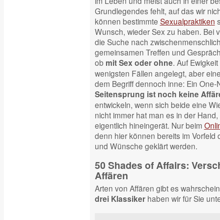
im Leben und meist auch in einer b
Grundlegendes fehlt, auf das wir nic
können bestimmte
Sexualpraktiken
s
Wunsch, wieder Sex zu haben. Bei vi
die Suche nach zwischenmenschlic
gemeinsamen Treffen und Gespräche
ob
. Auf Ewigkeit 
mit Sex oder ohne
wenigsten Fällen angelegt, aber ein
dem Begriff dennoch inne: Ein One-N
Seitensprung ist noch keine Affär
entwickeln, wenn sich beide eine W
nicht immer hat man es in der Hand, 
eigentlich hineingerät. Nur beim
Onli
denn hier können bereits im Vorfeld
und Wünsche geklärt werden.
50 Shades of Affairs: Vers
Affären
Arten von Affären gibt es wahrschein
haben wir für Sie un
drei Klassiker