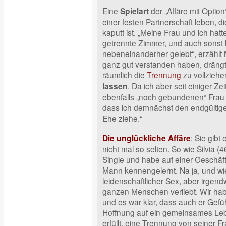
Eine
der „Affäre mit Option
Spielart
einer festen Partnerschaft leben, d
kaputt ist. „Meine Frau und ich hat
getrennte Zimmer, und auch sonst 
nebeneinanderher gelebt“, erzählt M
ganz gut verstanden haben, drängt
räumlich die
Trennung
zu vollziehe
. Da ich aber seit einiger Zei
lassen
ebenfalls „noch gebundenen“ Frau h
dass ich demnächst den endgültige
Ehe ziehe.“
: Sie gibt
Die unglückliche Affäre
nicht mal so selten. So wie Silvia (4
Single und habe auf einer Geschäft
Mann kennengelernt. Na ja, und wie 
leidenschaftlicher Sex, aber irgen
ganzen Menschen verliebt. Wir hab
und es war klar, dass auch er Gefüh
Hoffnung auf ein gemeinsames Lebe
erfüllt, eine Trennung von seiner 