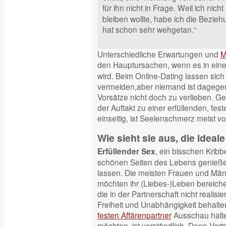
für ihn nicht in Frage. Weil ich nicht
bleiben wollte, habe ich die Bezieh
hat schon sehr wehgetan.“
Unterschiedliche Erwartungen und
M
den Hauptursachen, wenn es in eine
wird. Beim Online-Dating lassen sich 
vermeiden,aber niemand ist dagegen g
Vorsätze nicht doch zu verlieben. G
der Auftakt zu einer erfüllenden, fes
einseitig, ist Seelenschmerz meist v
Wie sieht sie aus, die ideal
, ein bisschen Kribbe
Erfüllender Sex
schönen Seiten des Lebens genießen
lassen. Die meisten Frauen und Män
möchten ihr (Liebes-)Leben bereich
die in der Partnerschaft nicht realisi
Freiheit und Unabhängigkeit behalte
festen Affärenpartner
Ausschau halte
möchten, ist verständlich. Denn Ver