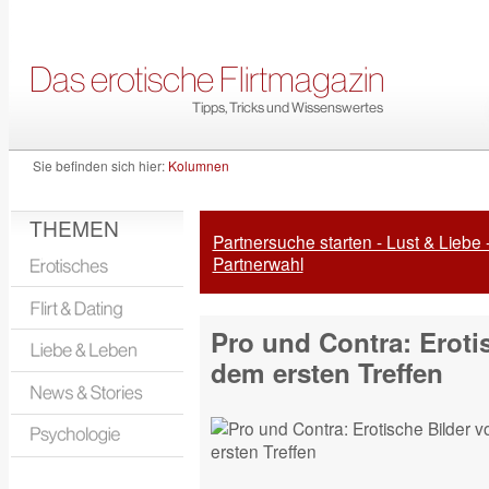
Sie befinden sich hier:
Kolumnen
THEMEN
Partnersuche starten - Lust & Liebe 
Partnerwahl
Pro und Contra: Eroti
dem ersten Treffen