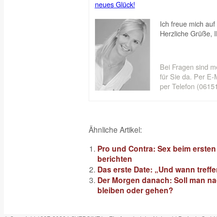
neues Glück!
Ich freue mich auf 
Herzliche Grüße, 
Bei Fragen sind m
für Sie da. Per E-M
per Telefon (06151
Ähnliche Artikel:
Pro und Contra: Sex beim ersten
berichten
Das erste Date: „Und wann treffe
Der Morgen danach: Soll man na
bleiben oder gehen?