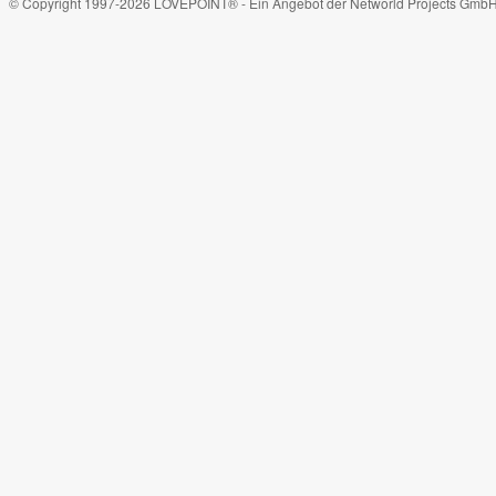
© Copyright 1997-2026 LOVEPOINT® - Ein Angebot der Networld Projects Gmb