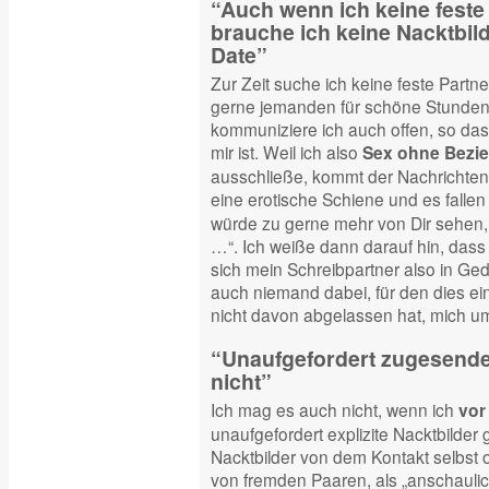
“Auch wenn ich keine feste
brauche ich keine Nacktbil
Date”
Zur Zeit suche ich keine feste Partn
gerne jemanden für schöne Stunden
kommuniziere ich auch offen, so das
mir ist. Weil ich also
Sex ohne Bezi
ausschließe, kommt der Nachrichten
eine erotische Schiene und es falle
würde zu gerne mehr von Dir sehen, 
…“. Ich weiße dann darauf hin, dass wi
sich mein Schreibpartner also in Ge
auch niemand dabei, für den dies ei
nicht davon abgelassen hat, mich 
“Unaufgefordert zugesende
nicht”
Ich mag es auch nicht, wenn ich
vor
unaufgefordert explizite Nacktbilde
Nacktbilder von dem Kontakt selbst o
von fremden Paaren, als „anschaulic