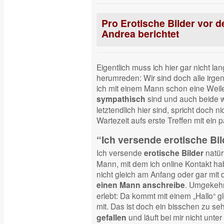
Pro Erotische Bilder vor d
Andrea berichtet
Eigentlich muss ich hier gar nicht l
herumreden: Wir sind doch alle irgen
ich mit einem Mann schon eine Weile 
sind und auch beide w
sympathisch
letztendlich hier sind, spricht doch n
Wartezeit aufs erste Treffen mit ein 
“Ich versende erotische Bil
Ich versende
natür
erotische Bilder
Mann, mit dem ich online Kontakt h
nicht gleich am Anfang oder gar mit d
. Umgekehr
einen Mann anschreibe
erlebt: Da kommt mit einem „Hallo“ gl
mit. Das ist doch ein bisschen zu se
und läuft bei mir nicht unte
gefallen