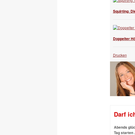
Squirting: Di
Doppelter H
Drucken
Darf ic
Abends glück
Tag starten .