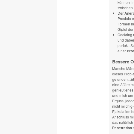
können lin
zwischen 
Der
Aner
Prostata 
Formen mi
Gipfel der
Cockring m
und dabei 
perfekt. 
einer
Pro
Bessere O
Manche Männe
dieses Proble
gefunden: „E
eine Affäre m
genießt er es
und mich um s
Erguss, jedoc
nicht milchig
Ejakulation b
Anschluss mit
das natürlich
Penetration
e