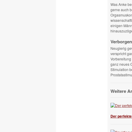
Was Anke bes
gerne auch b
Orgasmuskont
wissenschaftl
einigen Männ
hinauszuzöge
Verborgen
Neugierig ge
verspricht g
Vorbereitung
ganz neues Ge
Stimulation b
Prostatastimu
Weitere A
Der perfekte