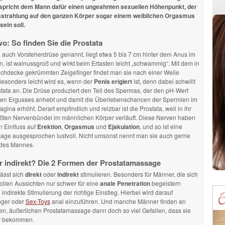
spricht dem Mann dafür einen ungeahnten sexuellen Höhenpunkt, der
sstrahlung auf den ganzen Körper sogar einem weiblichen Orgasmus
sein soll.
: So finden Sie die Prostata
, auch Vorsteherdrüse genannt, liegt etwa 5 bis 7 cm hinter dem Anus im
, ist walnussgroß und wirkt beim Ertasten leicht „schwammig“. Mit dem in
chdecke gekrümmten Zeigefinger findet man sie nach einer Weile
esonders leicht wird es, wenn der
Penis erigiert
ist, denn dabei schwillt
tata an. Die Drüse produziert den Teil des Spermas, der den pH-Wert
en Ergusses anhebt und damit die Überlebenschancen der Spermien im
gina erhöht. Derart empfindlich und reizbar ist die Prostata, weil in ihr
ößten Nervenbündel im männlichen Körper verläuft. Diese Nerven haben
n Einfluss auf
Erektion
,
Orgasmus
und
Ejakulation
, und so ist eine
age ausgesprochen lustvoll. Nicht umsonst nennt man sie auch gerne
des Mannes.
r indirekt? Die 2 Formen der Prostatamassage
lässt sich
direkt
oder
indirekt
stimulieren. Besonders für Männer, die sich
tvollen Aussichten nur schwer für eine
anale Penetration
begeistern
e indirekte Stimulierung der richtige Einstieg. Hierbei wird darauf
inger oder
Sex-Toys
anal einzuführen. Und manche Männer finden an
ten, äußerlichen Prostatamassage dann doch so viel Gefallen, dass sie
hr bekommen.