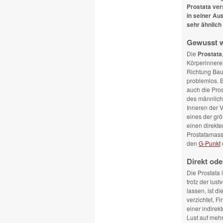
Prostata ver
in seiner Au
sehr ähnlich 
Gewusst wo
Die
Prostata
Körperinneren
Richtung Bau
problemlos. B
auch die Pros
des männlich
Inneren der Va
eines der gr
einen direkte
Prostatamass
den
G-Punkt
Direkt ode
Die Prostata 
trotz der lus
lassen, ist di
verzichtet, F
einer indirek
Lust auf me