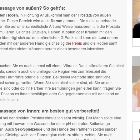
assage von außen? So geht’s:
 den
Hoden
, in Richtung Anus, kommt man der Prostata von außen
he. Dieser Bereich wird auch
Damm
genannt. Die meist unbehaarte
 Sie auf unterschiedlichste Art und Weise massieren, um die Prostata
timulieren. Leichtes Drücken, Reiben, Klopfen oder Kraulen mit den
 überträgt sich auf den männlichen G-Punkt und kann die
Lust
enorm
den mit der anderen Hand gleichzeitig der
Penis
und die Hoden sanft
chert dies vielen Männern bereits einen besonders intensiven
rsuchen Sie es auch einmal mit einem Vibrator. Damit stimulieren Sie nicht
tata, sondern auch die umliegende Region wie zum Beispiel die
die Harnröhre oder die Hoden. Bei dieser Methode sind sinnliche
st schon garantiert! Wenn Sie sich nicht sicher sind, ob Sie an der
lle sind oder ob Ihr Partner Ihre Bemühungen genießen kann, fragen Sie
 Er kann es Ihnen bestätigen oder Sie gegebenenfalls mit der Hand an
telle lotsen.
assage von innen: am besten gut vorbereitet!
t bei der direkten Prostatastimulation sehr wichtig. Der Mann sollte eine
ng mit lauwarmem Wasser oder einer pH-neutralen Seifenlauge
en. Auch
Sex-Spielzeuge
und die Hände der Partnerin sollten sauber
das Gleichgewicht der Darmregion nicht zu stören. Achten Sie auch