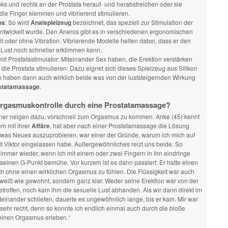
ks und rechts an der Prostata herauf- und herabstreichen oder sie
die Finger klemmen und vibrierend stimulieren.
os
: So wird
Analspielzeug
bezeichnet, das speziell zur Stimulation der
entwickelt wurde. Den Aneros gibt es in verschiedenen ergonomischen
t oder ohne Vibration. Vibrierende Modelle helfen dabei, dass er den
 Lust noch schneller erklimmen kann.
it Prostatastimulator: Miteinander Sex haben, die Erektion verstärken
die Prostata stimulieren: Dazu eignet sich dieses Spielzeug aus Silikon
So haben dann auch wirklich beide was von der luststeigernden Wirkung
statamassage
.
rgasmuskontrolle durch eine Prostatamassage?
r neigen dazu, vorschnell zum Orgasmus zu kommen. Anke (45) kennt
m mit ihrer
Affäre
, hat aber nach einer Prostatamassage die Lösung
twas Neues auszuprobieren, war einer der Gründe, warum ich mich auf
it Viktor eingelassen habe. Außergewöhnliches reizt uns beide. So
 immer wieder, wenn ich mit einem oder zwei Fingern in ihn eindringe
einen G-Punkt bemühe. Vor kurzem ist es dann passiert: Er hatte einen
h ohne einen wirklichen Orgasmus zu fühlen. Die Flüssigkeit war auch
-weiß wie gewohnt, sondern ganz klar. Weder seine Erektion war von der
etroffen, noch kam ihm die sexuelle Lust abhanden. Als wir dann direkt im
einander schliefen, dauerte es ungewöhnlich lange, bis er kam. Mir war
 sehr recht, denn so konnte ich endlich einmal auch durch die bloße
inen Orgasmus erleben.“