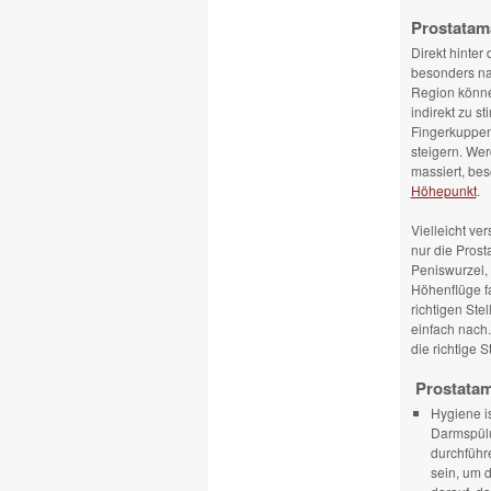
Prostatam
Direkt hinter
besonders na
Region können
indirekt zu s
Fingerkuppen
steigern. Wer
massiert, bes
Höhepunkt
.
Vielleicht ve
nur die Pros
Peniswurzel, 
Höhenflüge fa
richtigen Ste
einfach nach.
die richtige S
Prostatam
Hygiene is
Darmspülu
durchführ
sein, um 