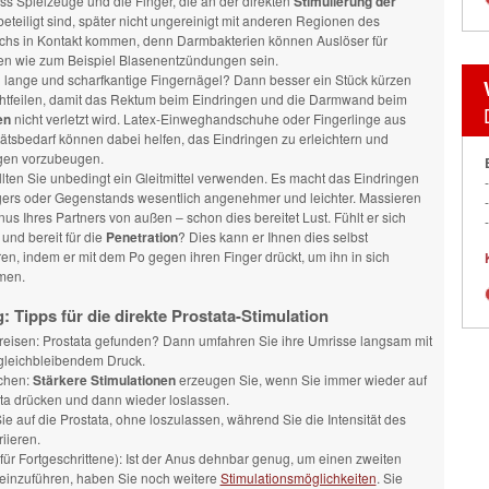
ss Spielzeuge und die Finger, die an der direkten
Stimulierung der
eteiligt sind, später nicht ungereinigt mit anderen Regionen des
ichs in Kontakt kommen, denn Darmbakterien können Auslöser für
en wie zum Beispiel Blasenentzündungen sein.
 lange und scharfkantige Fingernägel? Dann besser ein Stück kürzen
htfeilen, damit das Rektum beim Eindringen und die Darmwand beim
en
nicht verletzt wird. Latex-Einweghandschuhe oder Fingerlinge aus
ätsbedarf können dabei helfen, das Eindringen zu erleichtern und
gen vorzubeugen.
lten Sie unbedingt ein Gleitmittel verwenden. Es macht das Eindringen
gers oder Gegenstands wesentlich angenehmer und leichter. Massieren
us Ihres Partners von außen – schon dies bereitet Lust. Fühlt er sich
und bereit für die
Penetration
? Dies kann er Ihnen dies selbst
ren, indem er mit dem Po gegen ihren Finger drückt, um ihn in sich
men.
: Tipps für die direkte Prostata-Stimulation
reisen: Prostata gefunden? Dann umfahren Sie ihre Umrisse langsam mit
 gleichbleibendem Druck.
chen:
Stärkere Stimulationen
erzeugen Sie, wenn Sie immer wieder auf
ata drücken und dann wieder loslassen.
e auf die Prostata, ohne loszulassen, während Sie die Intensität des
iieren.
für Fortgeschrittene): Ist der Anus dehnbar genug, um einen zweiten
teinzuführen, haben Sie noch weitere
Stimulationsmöglichkeiten
. Sie