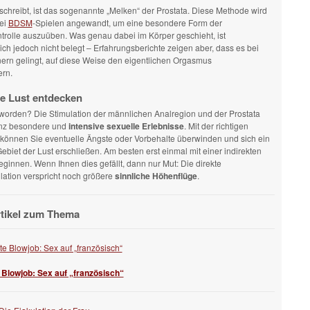
chreibt, ist das sogenannte „Melken“ der Prostata. Diese Methode wird
ei
BDSM
-Spielen angewandt, um eine besondere Form der
rolle auszuüben. Was genau dabei im Körper geschieht, ist
ich jedoch nicht belegt – Erfahrungsberichte zeigen aber, dass es bei
ern gelingt, auf diese Weise den eigentlichen Orgasmus
rn.
e Lust entdecken
worden? Die Stimulation der männlichen Analregion und der Prostata
anz besondere und
intensive sexuelle Erlebnisse
. Mit der richtigen
 können Sie eventuelle Ängste oder Vorbehalte überwinden und sich ein
biet der Lust erschließen. Am besten erst einmal mit einer indirekten
eginnen. Wenn Ihnen dies gefällt, dann nur Mut: Die direkte
lation verspricht noch größere
sinnliche Höhenflüge
.
rtikel zum Thema
 Blowjob: Sex auf „französisch“