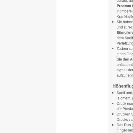
darauf, da
Prostata
b
Intimbere
Krankheit
Sie haben
und zurec
Stimulier
dem Sanit
Verletzun
Zudem sol
eines Fin
Sie den An
entspannt 
signalisie
aufzuneh
Höhenflug
Sanft umk
leichtem,
Druck ma
die Prost
Drücken Si
Drucks var
Das Duo (
Finger mi