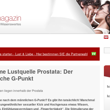
 starten - Lust & Liebe - Hier bestimmen SIE die Partnerwahl
e Lustquelle Prostata: Der
iche G-Punkt
Ic
I
e nach dem männlichen G-Punkt? Es gibt ihn tatsächlich! Manchmal
n ungewöhnlicher sexueller Kick und Hochgenuss etwas Wissen,
 Einfühlungsvermögen und „Fingerfertigkeit“. Die Stimulierung der