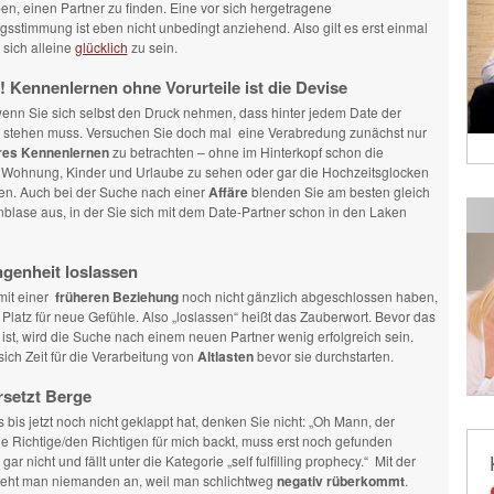
n, einen Partner zu finden. Eine vor sich hergetragene
sstimmung ist eben nicht unbedingt anziehend. Also gilt es erst einmal
 sich alleine
glücklich
zu sein.
! Kennenlernen ohne Vorurteile ist die Devise
, wenn Sie sich selbst den Druck nehmen, dass hinter jedem Date der
stehen muss. Versuchen Sie doch mal eine Verabredung zunächst nur
res Kennenlernen
zu betrachten – ohne im Hinterkopf schon die
ohnung, Kinder und Urlaube zu sehen oder gar die Hochzeitsglocken
ren. Auch bei der Suche nach einer
Affäre
blenden Sie am besten gleich
blase aus, in der Sie sich mit dem Date-Partner schon in den Laken
genheit loslassen
mit einer
früheren Beziehung
noch nicht gänzlich abgeschlossen haben,
 Platz für neue Gefühle. Also „loslassen“ heißt das Zauberwort. Bevor das
t ist, wird die Suche nach einem neuen Partner wenig erfolgreich sein.
ch Zeit für die Verarbeitung von
Altlasten
bevor sie durchstarten.
rsetzt Berge
bis jetzt noch nicht geklappt hat, denken Sie nicht: „Oh Mann, der
ie Richtige/den Richtigen für mich backt, muss erst noch gefunden
ar nicht und fällt unter die Kategorie „self fulfilling prophecy.“ Mit der
zieht man niemanden an, weil man schlichtweg
negativ rüberkommt
.