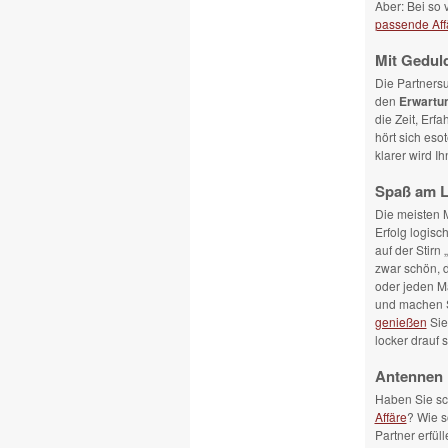
Aber: Bei so 
passende Aff
Mit Gedul
Die Partnersu
den
Erwartu
die Zeit, Erf
hört sich eso
klarer wird I
Spaß am L
Die meisten 
Erfolg logisc
auf der Stirn
zwar schön, d
oder jeden Ma
und machen S
genießen
Sie
locker drauf 
Antennen 
Haben Sie s
Affäre
? Wie s
Partner erfül