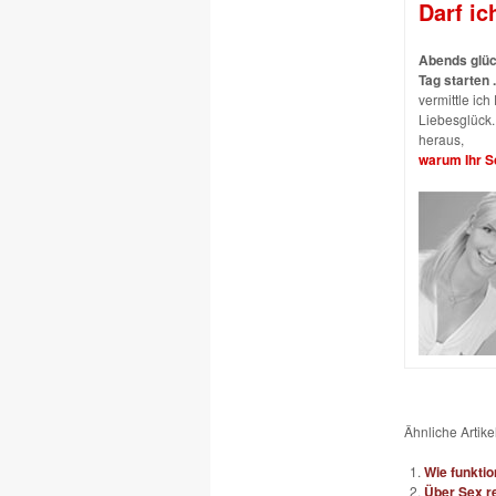
Darf ic
Abends glück
Tag starten .
vermittle ic
Liebesglück. 
heraus,
warum Ihr Sc
Ähnliche Artikel
Wie funktio
Über Sex re