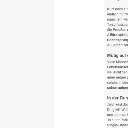
Kurz nach ei
einfach nur w
manchem wir
Torschlusspan
die Preußen n
Affäre
spielt 
Seitensprun
Außerdem fäl
Mutig auf
Viele Männer
Lebensabsch
vielleicht de
einer neuen L
sehen. In di
schon aufge
In der Ruh
„Wer wird den
Ding will Wei
das allemal. 
in einer Part
Single-Dase