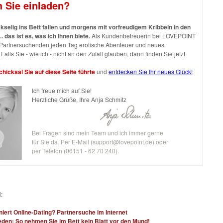
h Sie einladen?
selig ins Bett fallen und morgens mit vorfreudigem Kribbeln in den
.. das ist es, was ich Ihnen biete.
Als Kundenbetreuerin bei LOVEPOINT
h Partnersuchenden jeden Tag erotische Abenteuer und neues
Falls Sie - wie ich - nicht an den Zufall glauben, dann finden Sie jetzt
hicksal Sie auf diese Seite führte
und
entdecken Sie Ihr neues Glück!
Ich freue mich auf Sie!
Herzliche Grüße, Ihre Anja Schmitz
Bei Fragen sind mein Team und ich immer gerne
für Sie da. Per E-Mail (
support@lovepoint.de
) oder
per Telefon (06151 - 62 70 240).
:
niert Online-Dating? Partnersuche im Internet
den: So nehmen Sie im Bett kein Blatt vor den Mund!