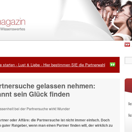
 starten - Lust & Liebe - Hier bestimmen SIE die Partnerwahl
rtnersuche gelassen nehmen:
nnt sein Glück finden
Ic
I
tner oder Affäre: die Partnersuche ist nicht immer einfach. Doch
n guter Ratgeber, wenn man einen Partner finden will, der wirklich zu
.