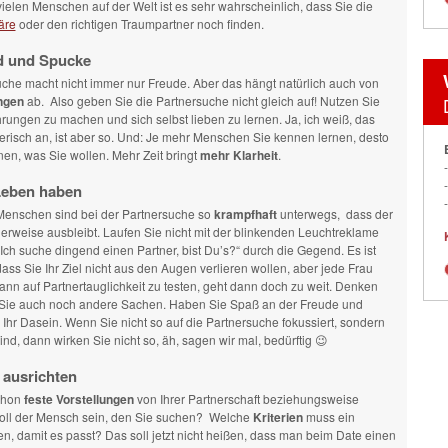
vielen Menschen auf der Welt ist es sehr wahrscheinlich, dass Sie die
äre
oder den richtigen Traumpartner noch finden.
d und Spucke
che macht nicht immer nur Freude. Aber das hängt natürlich auch von
ngen
ab. Also geben Sie die Partnersuche nicht gleich auf! Nutzen Sie
ahrungen zu machen und sich selbst lieben zu lernen. Ja, ich weiß, das
terisch an, ist aber so. Und: Je mehr Menschen Sie kennen lernen, desto
hnen, was Sie wollen. Mehr Zeit bringt
mehr Klarheit
.
eben haben
Menschen sind bei der Partnersuche so
krampfhaft
unterwegs, dass der
herweise ausbleibt. Laufen Sie nicht mit der blinkenden Leuchtreklame
 „Ich suche dingend einen Partner, bist Du’s?“ durch die Gegend. Es ist
ass Sie Ihr Ziel nicht aus den Augen verlieren wollen, aber jede Frau
nn auf Partnertauglichkeit zu testen, geht dann doch zu weit. Denken
ie auch noch andere Sachen. Haben Sie Spaß an der Freude und
 Ihr Dasein. Wenn Sie nicht so auf die Partnersuche fokussiert, sondern
sind, dann wirken Sie nicht so, äh, sagen wir mal, bedürftig 😉
ausrichten
chon
feste Vorstellungen
von Ihrer Partnerschaft beziehungsweise
oll der Mensch sein, den Sie suchen? Welche
Kriterien
muss ein
len, damit es passt? Das soll jetzt nicht heißen, dass man beim Date einen