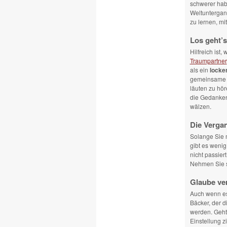
schwerer habe
Weltuntergang
zu lernen, mit
Los geht’s
Hilfreich ist
Traumpartner
als ein
locke
gemeinsame W
läuten zu hö
die Gedanken
wälzen.
Die Vergan
Solange Sie 
gibt es wenig
nicht passier
Nehmen Sie si
Glaube ve
Auch wenn es 
Bäcker, der d
werden. Geht g
Einstellung 