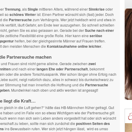
ner
Trennung
, als
Single
mittleren Alters, während einer
Sinnkrise
oder
eil so
schönes Wetter
ist: Einen Partner wünscht sich (fast) jeder. Doch
d die
Partnersuche
zum Verhängnis. Wer jetzt hektisch wird und etwa in
ik verfällt, läuft Gefahr, am Ende leer auszugehen. So schnell schießen
icht, gehen Sie es also gelassen an. Gerade bei der
Suche nach einer
die zeitliche Flexibilität eine große Rolle. Hier kann eine
seriöse
gagentur
helfen, bei der gleichgesinnte Männer auf Frauen treffen.
lt den meisten Menschen die
Kontaktaufnahme online leichter
.
 die Partnersuche machen
 und Frauen sind nicht gerne alleine. Gerade zwischen
zwei
nitten
und nach einer
langen Ehe oder Partnerschaft
, bekommt
r ein oder die andere Torschlusspanik. Wer schon länger ohne Erfolg nach
iebe sucht, neigt natürlich dazu, alles in schwarz bis dunkelschwarz zu
eser Stimmung hat man innerlich die Hoffnung und die
Partnersuche
geben
. Mundwinkel nach oben und aktiv werden ist angesagt!
e liegt die Kraft…
n gleich in die Luft gehen?“ hätte das HB-Männchen früher gefragt. Gut
le haben und im Falle von so etwas Wichtigem wie der Partnersuche gilt
Auch wenn man sich sein Leben anders vorgestellt hat oder sich wünscht
nerschaft zu leben, sollte man sich zunächst die
positiven Seiten des
ins
ins Bewusstsein rufen. Wer sich jetzt hängen lässt, wird es umso