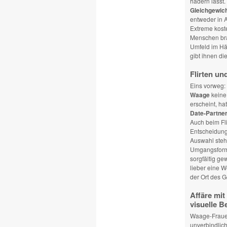
hadern lässt.
Gleichgewic
entweder in A
Extreme koste
Menschen bra
Umfeld im Häu
gibt ihnen di
Flirten un
Eins vorweg:
Waage
keine
erscheint, h
Date-Partne
Auch beim Fli
Entscheidunge
Auswahl steh
Umgangsforme
sorgfältig ge
lieber eine W
der Ort des G
Affäre mi
visuelle B
Waage-Frauen
unverbindlic