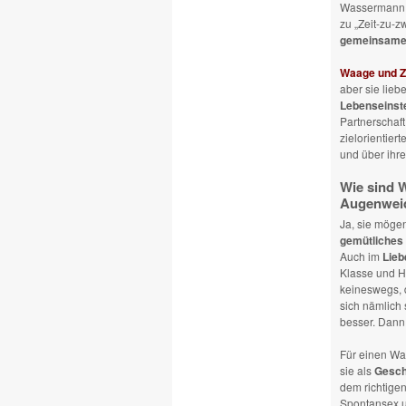
Wassermann e
zu „Zeit-zu-z
gemeinsame
Waage und Zw
aber sie lie
Lebenseinst
Partnerschaft
zielorientiert
und über ihre
Wie sind 
Augenwei
Ja, sie möge
gemütliches 
Auch im
Lieb
Klasse und Ha
keineswegs, 
sich nämlich
besser. Dann 
Für einen Wa
sie als
Gesc
dem richtigen
Spontansex u