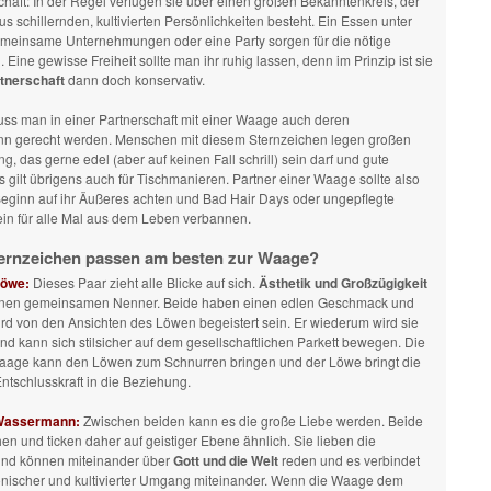
haft: In der Regel verfügen sie über einen großen Bekanntenkreis, der
aus schillernden, kultivierten Persönlichkeiten besteht. Ein Essen unter
meinsame Unternehmungen oder eine Party sorgen für die nötige
Eine gewisse Freiheit sollte man ihr ruhig lassen, denn im Prinzip ist sie
tnerschaft
dann doch konservativ.
uss man in einer Partnerschaft mit einer Waage auch deren
nn gerecht werden. Menschen mit diesem Sternzeichen legen großen
ng, das gerne edel (aber auf keinen Fall schrill) sein darf und gute
 gilt übrigens auch für Tischmanieren. Partner einer Waage sollte also
Beginn auf ihr Äußeres achten und Bad Hair Days oder ungepflegte
ein für alle Mal aus dem Leben verbannen.
ernzeichen passen am besten zur Waage?
Löwe:
Dieses Paar zieht alle Blicke auf sich.
Ästhetik und Großzügigkeit
einen gemeinsamen Nenner. Beide haben einen edlen Geschmack und
rd von den Ansichten des Löwen begeistert sein. Er wiederum wird sie
nd kann sich stilsicher auf dem gesellschaftlichen Parkett bewegen. Die
age kann den Löwen zum Schnurren bringen und der Löwe bringt die
tschlusskraft in die Beziehung.
Wassermann:
Zwischen beiden kann es die große Liebe werden. Beide
hen und ticken daher auf geistiger Ebene ähnlich. Sie lieben die
 und können miteinander über
Gott und die Welt
reden und es verbindet
onischer und kultivierter Umgang miteinander. Wenn die Waage dem