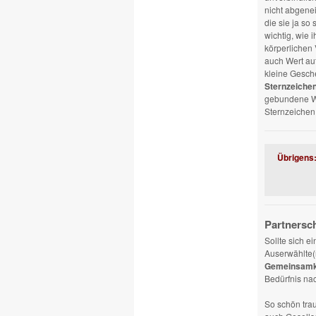
nicht abgenei
die sie ja so
wichtig, wie 
körperlichen
auch Wert auf
kleine Gesche
Sternzeiche
gebundene Wa
Sternzeichen,
Übrigens
Partnersc
Sollte sich e
Auserwählte(n
Gemeinsamk
Bedürfnis na
So schön tra