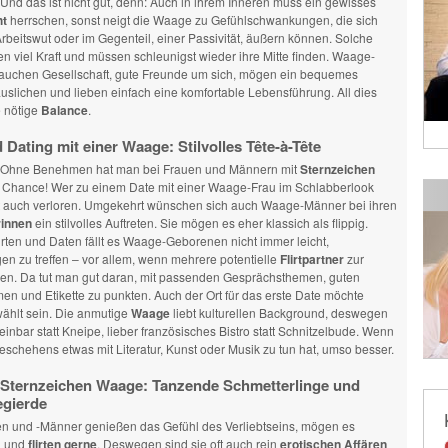
 Und das ist nicht gut, denn: Auch in ihrem Inneren muss ein gewisses
ht
herrschen, sonst neigt die Waage zu Gefühlschwankungen, die sich
rbeitswut oder im Gegenteil, einer Passivität, äußern können. Solche
n viel Kraft und müssen schleunigst wieder ihre Mitte finden. Waage-
uchen Gesellschaft, gute Freunde um sich, mögen ein bequemes
slichen und lieben einfach eine komfortable Lebensführung. All dies
e nötige
Balance
.
d Dating mit einer Waage: Stilvolles
Tête-à-Tête
 Ohne Benehmen hat man bei Frauen und Männern mit
Sternzeichen
 Chance! Wer zu einem Date mit einer Waage-Frau im Schlabberlook
at auch verloren. Umgekehrt wünschen sich auch Waage-Männer bei ihren
rinnen
ein stilvolles Auftreten. Sie mögen es eher klassich als flippig.
rten und Daten fällt es Waage-Geborenen nicht immer leicht,
n zu treffen – vor allem, wenn mehrere potentielle
Flirtpartner
zur
en. Da tut man gut daran, mit passenden Gesprächsthemen, guten
n und Etikette zu punkten. Auch der Ort für das erste Date möchte
wählt sein. Die anmutige
Waage
liebt kulturellen Background, deswegen
einbar statt Kneipe, lieber französisches Bistro statt Schnitzelbude. Wenn
eschehens etwas mit Literatur, Kunst oder Musik zu tun hat, umso besser.
t Sternzeichen Waage: Tanzende Schmetterlinge und
egierde
 und -Männer genießen das Gefühl des Verliebtseins, mögen es
h und
flirten gerne
. Deswegen sind sie oft auch rein
erotischen Affären