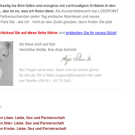
selig ins Bett fallen und morgens mit vorfreudigem Kribbeln in den
.. das ist es, was ich Ihnen biete.
Als Kundenbetreuerin bei LOVEPOINT
h Partnersuchenden jeden Tag erotische Abenteuer und neues
Falls Sie - wie ich - nicht an den Zufall glauben, dann finden Sie jetzt
hicksal Sie auf diese Seite führte
und
entdecken Sie Ihr neues Glück!
Ich freue mich auf Sie!
Herzliche Grüße, Ihre Anja Schmitz
Bei Fragen sind mein Team und ich immer gerne
für Sie da. Per E-Mail (
support@lovepoint.de
) oder
per Telefon (06151 - 62 70 240).
:
en Löwe: Liebe, Sex und Partnerschaft
n Stier: Liebe, Sex und Partnerschaft
n Krebs: Liebe, Sex und Partnerschaft