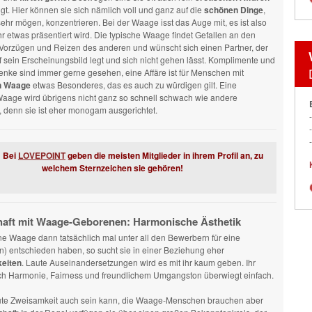
gt. Hier können sie sich nämlich voll und ganz auf die
schönen Dinge
,
 sehr mögen, konzentrieren. Bei der Waage isst das Auge mit, es ist also
ihr etwas präsentiert wird. Die typische Waage findet Gefallen an den
 Vorzügen und Reizen des anderen und wünscht sich einen Partner, der
 sein Erscheinungsbild legt und sich nicht gehen lässt. Komplimente und
nke sind immer gerne gesehen, eine Affäre ist für Menschen mit
n Waage
etwas Besonderes, das es auch zu würdigen gilt. Eine
age wird übrigens nicht ganz so schnell schwach wie andere
 denn sie ist eher monogam ausgerichtet.
: Bei
LOVEPOINT
geben die meisten Mitglieder in ihrem Profil an, zu
welchem Sternzeichen sie gehören!
haft mit Waage-Geborenen: Harmonische Ästhetik
ine Waage dann tatsächlich mal unter all den Bewerbern für eine
) entschieden haben, so sucht sie in einer Beziehung eher
eiten
. Laute Auseinandersetzungen wird es mit ihr kaum geben. Ihr
ch Harmonie, Fairness und freundlichem Umgangston überwiegt einfach.
ute Zweisamkeit auch sein kann, die Waage-Menschen brauchen aber