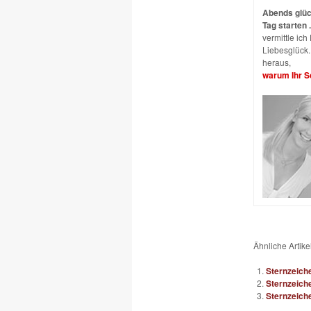
Abends glück
Tag starten .
vermittle ic
Liebesglück. 
heraus,
warum Ihr Sc
Ähnliche Artikel
Sternzeich
Sternzeiche
Sternzeiche