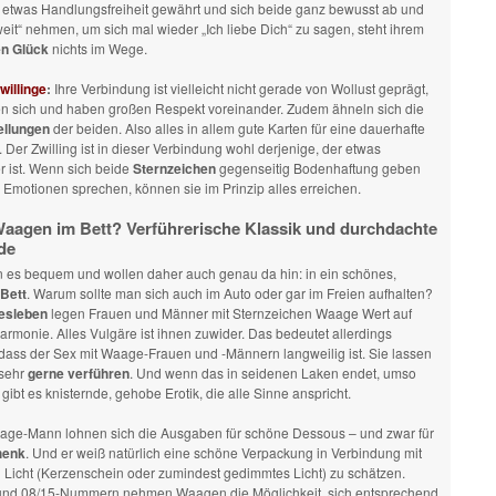
twas Handlungsfreiheit gewährt und sich beide ganz bewusst ab und
weit“ nehmen, um sich mal wieder „Ich liebe Dich“ zu sagen, steht ihrem
n Glück
nichts im Wege.
illinge
:
Ihre Verbindung ist vielleicht nicht gerade von Wollust geprägt,
ben sich und haben großen Respekt voreinander. Zudem ähneln sich die
ellungen
der beiden. Also alles in allem gute Karten für eine dauerhafte
. Der Zwilling ist in dieser Verbindung wohl derjenige, der etwas
er ist. Wenn sich beide
Sternzeichen
gegenseitig Bodenhaftung geben
 Emotionen sprechen, können sie im Prinzip alles erreichen.
Waagen im Bett? Verführerische Klassik und durchdachte
de
n es bequem und wollen daher auch genau da hin: in ein schönes,
Bett
. Warum sollte man sich auch im Auto oder gar im Freien aufhalten?
esleben
legen Frauen und Männer mit Sternzeichen Waage Wert auf
rmonie. Alles Vulgäre ist ihnen zuwider. Das bedeutet allerdings
dass der Sex mit Waage-Frauen und -Männern langweilig ist. Sie lassen
 sehr
gerne verführen
. Und wenn das in seidenen Laken endet, umso
gibt es knisternde, gehobe Erotik, die alle Sinne anspricht.
age-Mann lohnen sich die Ausgaben für schöne Dessous – und zwar für
henk
. Und er weiß natürlich eine schöne Verpackung in Verbindung mit
 Licht (Kerzenschein oder zumindest gedimmtes Licht) zu schätzen.
nd 08/15-Nummern nehmen Waagen die Möglichkeit, sich entsprechend