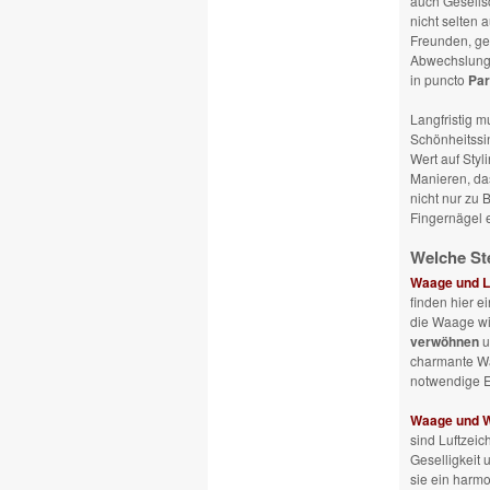
auch Gesellsc
nicht selten 
Freunden, ge
Abwechslung. 
in puncto
Par
Langfristig m
Schönheitssi
Wert auf Styli
Manieren, das
nicht nur zu 
Fingernägel 
Welche St
Waage und 
finden hier 
die Waage wi
verwöhnen
u
charmante Wa
notwendige En
Waage und 
sind Luftzeic
Geselligkeit
sie ein harm