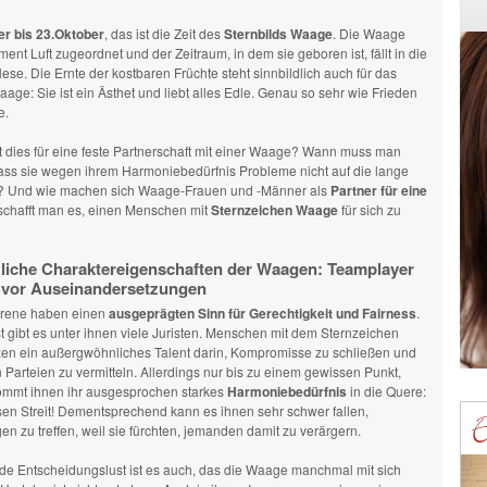
r bis 23.Oktober
, das ist die Zeit des
Sternbilds Waage
. Die Waage
ent Luft zugeordnet und der Zeitraum, in dem sie geboren ist, fällt in die
lese. Die Ernte der kostbaren Früchte steht sinnbildlich auch für das
ge: Sie ist ein Ästhet und liebt alles Edle. Genau so sehr wie Frieden
e.
 dies für eine feste Partnerschaft mit einer Waage? Wann muss man
ass sie wegen ihrem Harmoniebedürfnis Probleme nicht auf die lange
? Und wie machen sich Waage-Frauen und -Männer als
Partner für eine
schafft man es, einen Menschen mit
Sternzeichen Waage
für sich zu
liche Charaktereigenschaften der Waagen: Teamplayer
 vor Auseinandersetzungen
ene haben einen
ausgeprägten Sinn für Gerechtigkeit und Fairness
.
 gibt es unter ihnen viele Juristen. Menschen mit dem Sternzeichen
en ein außergwöhnliches Talent darin, Kompromisse zu schließen und
Parteien zu vermitteln. Allerdings nur bis zu einem gewissen Punkt,
mmt ihnen ihr ausgesprochen starkes
Harmoniebedürfnis
in die Quere:
n Streit! Dementsprechend kann es ihnen sehr schwer fallen,
n zu treffen, weil sie fürchten, jemanden damit zu verärgern.
de Entscheidungslust ist es auch, das die Waage manchmal mit sich