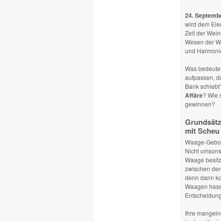
24. Septembe
wird dem Elem
Zeit der Wein
Wesen der Waa
und Harmoni
Was bedeutet
aufpassen, d
Bank schiebt
Affäre
? Wie 
gewinnen?
Grundsätz
mit Scheu
Waage-Gebor
Nicht umsonst
Waage besitz
zwischen den 
denn dann ko
Waagen hasse
Entscheidunge
Ihre mangeln