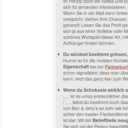
im Prinzip doch ein nettes und lus
sich für jemanden interessieren, d
Wenn Sie in der Mail dann fortset
verspricht, stehen Ihre Chancen 
generell: Lesen Sie das Profil gen
sich ja aus einer Vorliebe oder M
schönes Wortspiel dieser Art, m
Aufhänger finden können.
Du würdest bestimmt grinsen
Humor ist für die meisten Kont
Eigenschaft
bei der
Partnersuc
schon signalisiert, dass man üb
kann, reizt das ganz klar zum We
Wenn du Schokoeis wirklich 
„… ist es umso erstaunlicher, das
/ „… liebst du bestimmt auch d
von Ben & Jerry’s so sehr wie ic
sicher den besten Fleckentferne
ist klar: Mit der
Betreffzeile neu
Sie sich mit der Person beschäft