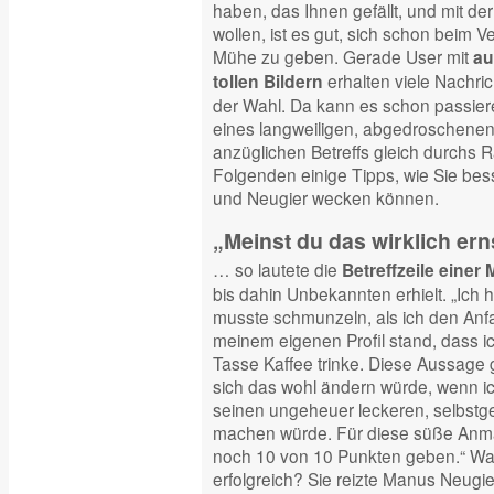
haben, das Ihnen gefällt, und mit 
wollen, ist es gut, sich schon beim V
Mühe zu geben. Gerade User mit
au
erhalten viele Nachri
tollen Bildern
der Wahl. Da kann es schon passiere
eines langweiligen, abgedroschene
anzüglichen Betreffs gleich durchs Ra
Folgenden einige Tipps, wie Sie b
und Neugier wecken können.
„Meinst du das wirklich er
… so lautete die
Betreffzeile einer 
bis dahin Unbekannten erhielt. „Ich 
musste schmunzeln, als ich den Anfa
meinem eigenen Profil stand, dass ic
Tasse Kaffee trinke. Diese Aussage gr
sich das wohl ändern würde, wenn ic
seinen ungeheuer leckeren, selbst
machen würde. Für diese süße Anma
noch 10 von 10 Punkten geben.“ Wa
erfolgreich? Sie reizte Manus Neugie