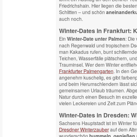
Friedrichshain. Hier liegen die best
Schlitten – und schön
aneinanderk
auch noch.
Winter-Dates in Frankfurt:
Ein
: Die
Winter-Date unter Palmen
nach Regenwald und tropischem Dsc
man Kakadus rufen, bunt schillernd
Teichen, Wasserfälle plätschern, und
Trauminsel. Wer dem Winter entflieh
Frankfurter Palmengarten
. In den G
angenehm kuschelig, es gibt farben
und beim Herumschlendern lässt si
gemeinsamen Urlaub träumen. Abger
Natur durch einen Besuch im exzell
vielen Leckereien und Zeit zum Plä
Winter-Dates in Dresden: W
Sachsens Hauptstadt ist im Winter f
Dresdner Winterzauber
auf dem Altma
wunderschön
bummeln, genießen 