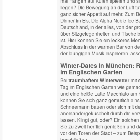
mal Fangen auf Kufen spielen und s
liegen? Die Bewegung an der Luft tu
ganz sicher Appetit auf mehr. Zum Be
Dinner im Eis: Die Alpha Noble Ice Bar
Deutschland, in der alles, von der
über Sitzgelegenheiten und Tische bi
ist. Hier können Sie ein leckeres M
Abschluss in der warmen Bar von de
der loungigen Musik inspirieren lass
Winter-Dates in München: 
im Englischen Garten
Bei
mit 
traumhaftem Winterwetter
Tag im Englischen Garten wie gema
und eine heiße Latte Macchiato am K
können Sie sich ganz gemütlich eins
Schneemann bauen oder sich mit de
aneinandergekuschelt durch die ver
lassen. Klingt gut, oder? Ein solch
Sie zu zweit herrlich genießen und 
vor den Toren der Stadt – zum Beispi
beschließen.