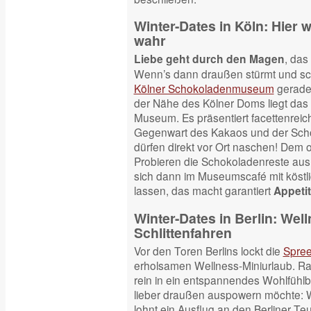
Winter-Dates in Köln: Hier
wahr
, das
Liebe geht durch den Magen
Wenn’s dann draußen stürmt und sc
Kölner Schokoladenmuseum
gerade r
der Nähe des Kölner Doms liegt das w
Museum. Es präsentiert facettenreic
Gegenwart des Kakaos und der Scho
dürfen direkt vor Ort naschen! Dem 
Probieren die Schokoladenreste au
sich dann im Museumscafé mit köstl
lassen, das macht garantiert
Appeti
Winter-Dates in Berlin: Wel
Schlittenfahren
Vor den Toren Berlins lockt die
Spre
erholsamen Wellness-Miniurlaub. Ra
rein in ein entspannendes Wohlfühlb
lieber draußen auspowern möchte: W
lohnt ein Ausflug an den Berliner Te