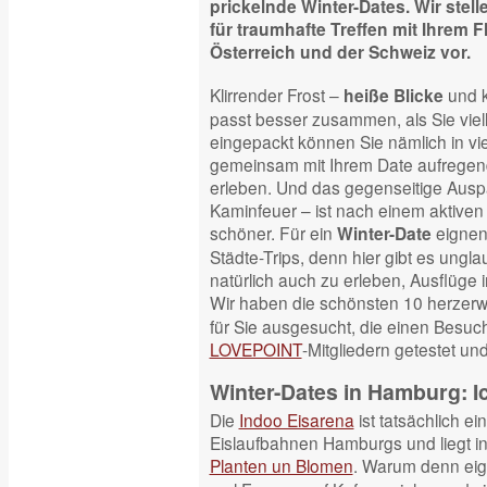
prickelnde Winter-Dates. Wir stel
für traumhafte Treffen mit Ihrem F
Österreich und der Schweiz vor.
Klirrender Frost –
und k
heiße Blicke
passt besser zusammen, als Sie vie
eingepackt können Sie nämlich in v
gemeinsam mit Ihrem Date aufregen
erleben. Und das gegenseitige Ausp
Kaminfeuer – ist nach einem aktive
schöner. Für ein
eignen
Winter-Date
Städte-Trips, denn hier gibt es ungla
natürlich auch zu erleben, Ausflüge
Wir haben die schönsten 10 herze
für Sie ausgesucht, die einen Besuc
LOVEPOINT
-Mitgliedern getestet un
Winter-Dates in Hamburg: Ic
Die
Indoo Eisarena
ist tatsächlich ei
Eislaufbahnen Hamburgs und liegt i
Planten un Blomen
. Warum denn eige