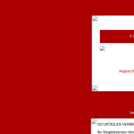
F 
August 20
b
SO URTEILEN VERB
Ihr-Singleboersen-Ver