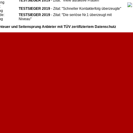
TESTSIEGER 2019
- Zitat: "Viele attraktive Frauen"
ing
:
TESTSIEGER 2019
- Zitat: "Schneller Kontakterfolg überzeugte"
ng
de:
TESTSIEGER 2019
- Zitat: "Die seriöse Nr.1 überzeugt mit
ng
Niveau"
nteuer und Seitensprung Anbieter mit
TÜV zertifiziertem Datenschutz