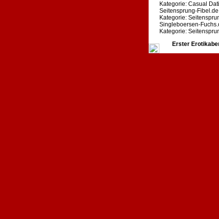
Kategorie: Casual Dat
Seitensprung-Fibel.de
Kategorie: Seitenspru
Singleboersen-Fuchs.
Kategorie: Seitenspru
Erster Erotikabe