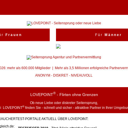
ü r
F r a u e n
F ü r
M ä n n e r
26: mehr als 600.000 Mitglieder | Mehr als 3,5 Millionen erfolgreiche Partnerverm
ANONYM - DISKRET - NIVEAUVOLL
®
LOVEPOINT
- Flirten ohne Grenzen
Ob neue Liebe oder diskreter
Seitensprung
,
®
ei LOVEPOINT
finden Sie - schnell und sicher - attraktive Partner in Ihrer Umgebu
RAUCHERTEST-PORTALE AKTUELL ÜBER LOVEPOINT:
gleich.de: