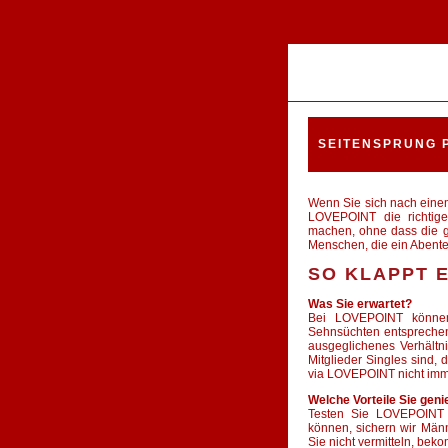
SEITENSPRUNG 
Wenn Sie sich nach einem
LOVEPOINT die richtige
machen, ohne dass die gr
Menschen, die ein Abent
SO KLAPPT 
Was Sie erwartet?
Bei LOVEPOINT können 
Sehnsüchten entsprechen.
ausgeglichenes Verhältni
Mitglieder Singles sind, 
via LOVEPOINT nicht imme
Welche Vorteile Sie gen
Testen Sie LOVEPOINT v
können, sichern wir Män
Sie nicht vermitteln, bek