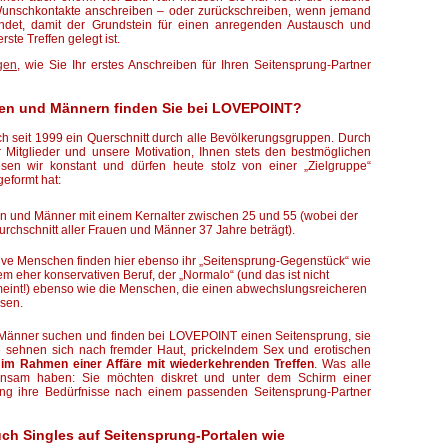
unschkontakte anschreiben – oder zurückschreiben, wenn jemand
ndet, damit der Grundstein für einen anregenden Austausch und
rste Treffen gelegt ist.
gen
, wie Sie Ihr erstes Anschreiben für Ihren Seitensprung-Partner
uen und Männern finden Sie bei LOVEPOINT?
h seit 1999 ein Querschnitt durch alle Bevölkerungsgruppen. Durch
r Mitglieder und unsere Motivation, Ihnen stets den bestmöglichen
sen wir konstant und dürfen heute stolz von einer „Zielgruppe“
geformt hat:
n und Männer mit einem Kernalter zwischen 25 und 55 (wobei der
urchschnitt aller Frauen und Männer 37 Jahre beträgt).
tive Menschen finden hier ebenso ihr „Seitensprung-Gegenstück“ wie
m eher konservativen Beruf, der „Normalo“ (und das ist nicht
meint!) ebenso wie die Menschen, die einen abwechslungsreicheren
sen.
Männer suchen und finden bei LOVEPOINT einen Seitensprung, sie
 sehnen sich nach fremder Haut, prickelndem Sex und erotischen
h
im Rahmen einer Affäre mit wiederkehrenden Treffen
. Was alle
insam haben: Sie möchten diskret und unter dem Schirm einer
lung ihre Bedürfnisse nach einem passenden Seitensprung-Partner
uch Singles auf Seitensprung-Portalen wie