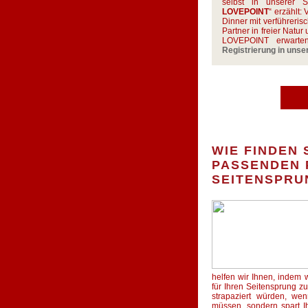
selbst in unserer S
LOVEPOINT
“ erzählt:
Dinner mit verführeris
Partner in freier Natu
LOVEPOINT erwart
Registrierung in uns
WIE FINDEN 
PASSENDEN 
SEITENSPRU
helfen wir Ihnen, indem 
für Ihren Seitensprung zu
strapaziert würden, wen
müssen, sondern spart I