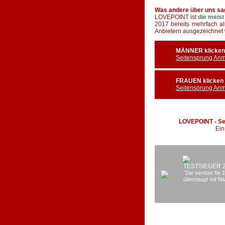
Was andere über uns s
LOVEPOINT ist
die meis
2017 bereits mehrfach al
Anbietern ausgezeichnet 
MÄNNER klicken bit
Seitensprung An
FRAUEN klicken bit
Seitensprung An
LOVEPOINT - Sei
Ein
Singlebörsen-
nsprungtest.de
nsprungtest.de
Singleboersen.de
Fuchs.de
orie:
orie:
Kategorie:
TESTSIEGER 2022
TESTSIEGER 2017
TESTSIEGER 
Kategorie:
nsprung
nsprung
Casual Dating
"Der niveauvollste
"Seriös, anonym und
"Die seriöse Nr.1
Seitensprung
Erotikabenteuer-Treff"
sicher"
überzeugt mit Ni