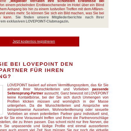
erie „
Mitglieder verraten ihre schönsten Erlebnisse bei
 Von einem prickelnden Erotikwochenende im Hotel über ein Blind
chem Ausgang bis hin zu einem lustvollen Treffen mit dem Affären-
r und vieles mehr. So können Sie sich ein Bild machen, was Sie bei
en kann.
Sie finden unsere Mitgliederberichte nach Ihrer
erem exklusiven LOVEPOINT-Clubmagazin.
Jetzt kostenlos registrieren
SIE BEI LOVEPOINT DEN
PARTNER FÜR IHREN
NG?
LOVEPOINT basiert auf einem Vermittlungssystem, das für Sie
anhand Ihrer Wunschkriterien und Vorlieben
passende
Seitensprung-Partner
aussucht. Ganz bewusst ist LOVEPOINT
keine Kontaktbörse, bei der Sie sich durch Unmengen von
Profilen klicken müssen und womöglich in der Masse
untergehen. Da die Wunschkriterien und Ansprüche wie
beispielsweise Aussehen, Wohnortentfernung oder sexuelle
Vorlieben an einen potentiellen Partner ganz individuell sind,
wir für Sie eine Vorauswahl treffen und Ihnen die Partnervorschläge
stellen, die zu Ihnen passen. Das schont nicht nur Ihre Nerven, die
n Sie unpassende und lästige Profile erst einmal aussortieren
hnen auch enorm viel Zeit. Nun müssen Sie nur noch die virtuelle