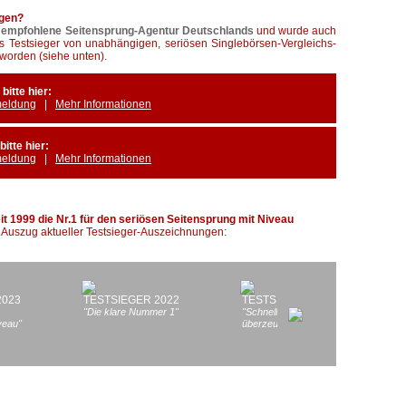
agen?
t empfohlene Seitensprung-Agentur Deutschlands
und wurde auch
s Testsieger von unabhängigen, seriösen Singlebörsen-Vergleichs-
worden (siehe unten).
te hier:
meldung
|
Mehr Informationen
te hier:
meldung
|
Mehr Informationen
t 1999 die Nr.1 für den seriösen Seitensprung mit Niveau
 Auszug aktueller Testsieger-Auszeichnungen:
kontaktanzeigen-
Seitensprung-
zu-zweit
Ratgeber.de
Fibel.de
Kategori
2023
TESTSIEGER 2022
TESTSIEGER 2023
Kategorie:
Kategorie:
Seitensp
"Die klare Nummer 1"
"Schneller Kontakterfolg
"
Seitensprung
Seitensprung
veau"
überzeugte"