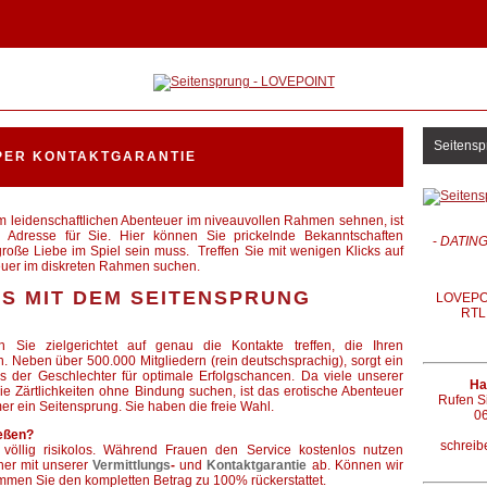
Seitensp
PER KONTAKTGARANTIE
 leidenschaftlichen Abenteuer im niveauvollen Rahmen sehnen, ist
 Adresse für Sie. Hier können Sie prickelnde Bekanntschaften
-
DATING
oße Liebe im Spiel sein muss. Treffen Sie mit wenigen Klicks auf
euer im diskreten Rahmen suchen.
ES MIT DEM SEITENSPRUNG
LOVEPOIN
RTL 
Sie zielgerichtet auf genau die Kontakte treffen, die Ihren
 Neben über 500.000 Mitgliedern (rein deutschsprachig), sorgt ein
s der Geschlechter für optimale Erfolgschancen. Da viele unserer
Ha
die Zärtlichkeiten ohne Bindung suchen, ist das erotische Abenteuer
Rufen Si
r ein Seitensprung. Sie haben die freie Wahl.
06
ießen?
schreib
öllig risikolos. Während Frauen den Service kostenlos nutzen
ner mit unserer
Vermittlungs
-
und
Kontaktgarantie
ab. Können wir
ommen Sie den kompletten Betrag zu 100% rückerstattet.