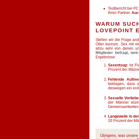
Testbericht bei P
Ihren Partner.
Auc
WARUM SUCH
LOVEPOINT 
Stellen wir die Frage a
Oder kurzum: Sex mit ei
allzu sehr von denen u
Mitglieder befragt, w
Ergebnisse:
Sexentzug:
Ist Fl
Prozent der Männe
Fehlende Aufmer
beklagen, dass 
deswegen ein erot
Sexuelle Vorlieb
der Männer wünsc
Gemeinsamkeiten
Langeweile in de
20 Prozent der Mä
Übrigens, was unsere 