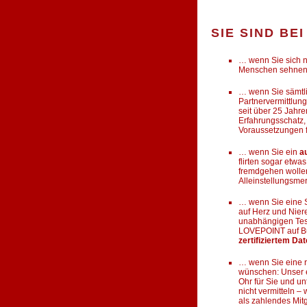
SIE SIND BE
… wenn Sie sich n
Menschen sehnen
… wenn Sie sämtl
Partnervermittlung
seit über 25 Jahre
Erfahrungsschatz,
Voraussetzungen f
… wenn Sie ein
a
flirten sogar etw
fremdgehen wollen,
Alleinstellungsme
… wenn Sie eine S
auf Herz und Nier
unabhängigen Testp
LOVEPOINT auf B
zertifiziertem Da
… wenn Sie eine r
wünschen: Unser 
Ohr für Sie und un
nicht vermitteln
als zahlendes Mitgl