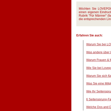
Möchten Sie LOVEPOIN
einen eigenen Eindruck
Rubrik "Für Männer" (fa
die entsprechenden Lin
Erfahren Sie auch:
Warum Sie bei LO
Was andere über
Warum Frauen & M
Wie Sie bei Lovepo
Warum Sie sich fü
Was Sie eine Mitg
Wie Ihr Seitenspr
6 Seitensprung-Fak
Welche Dos and D