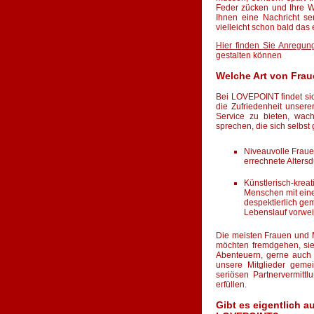
Feder zücken und Ihre W
Ihnen eine Nachricht se
vielleicht schon bald das e
Hier finden Sie Anregun
gestalten können
Welche Art von Fra
Bei LOVEPOINT findet sic
die Zufriedenheit unsere
Service zu bieten, wach
sprechen, die sich selbst 
Niveauvolle Fraue
errechnete Altersd
Künstlerisch-krea
Menschen mit eine
despektierlich ge
Lebenslauf vorwei
Die meisten Frauen und 
möchten fremdgehen, sie
Abenteuern, gerne auc
unsere Mitglieder geme
seriösen Partnervermitt
erfüllen.
Gibt es eigentlich a