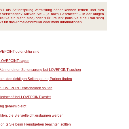
T als Seitensprung-Vermittlung näher kennen lernen und sich
 verschaffen? Klicken Sie – je nach Geschlecht – in der obigen
lls Sie ein Mann sind) oder "Für Frauen" (falls Sie eine Frau sind)
ks für das Anmeldeformular oder mehr Informationen.
VEPOINT goldrichtig sind
 LOVEPOINT sagen
änner einen Seitensprung bei LOVEPOINT suchen
int den richtigen Seitensprung-Partner finden
r LOVEPOINT entscheiden sollten
liedschaft bei LOVEPOINT kostet
ung geheim bleibt
ten, die Sie vielleicht erstaunen werden
on´ts Sie beim Fremdgehen beachten sollten