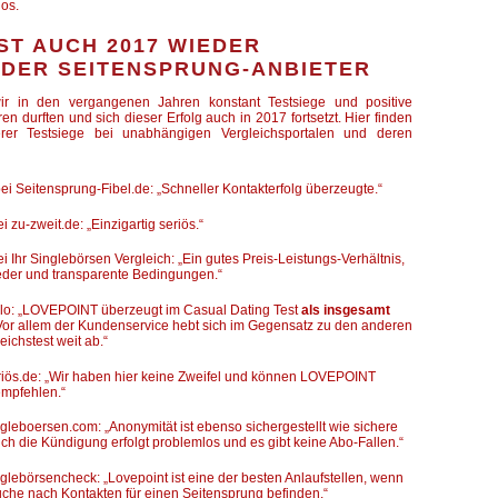
los.
ST AUCH 2017 WIEDER
 DER SEITENSPRUNG-ANBIETER
ir in den vergangenen Jahren konstant Testsiege und positive
ren durften und sich dieser Erfolg auch in 2017 fortsetzt. Hier finden
rer Testsiege bei unabhängigen Vergleichsportalen und deren
ei Seitensprung-Fibel.de: „Schneller Kontakterfolg überzeugte.“
 zu-zweit.de: „Einzigartig seriös.“
i Ihr Singlebörsen Vergleich: „Ein gutes Preis-Leistungs-Verhältnis,
ieder und transparente Bedingungen.“
ialo: „LOVEPOINT überzeugt im Casual Dating Test
als insgesamt
 Vor allem der Kundenservice hebt sich im Gegensatz zu den anderen
eichstest weit ab.“
eriös.de: „Wir haben hier keine Zweifel und können LOVEPOINT
empfehlen.“
ngleboersen.com: „Anonymität ist ebenso sichergestellt wie sichere
h die Kündigung erfolgt problemlos und es gibt keine Abo-Fallen.“
nglebörsencheck: „Lovepoint ist eine der besten Anlaufstellen, wenn
Suche nach Kontakten für einen Seitensprung befinden.“