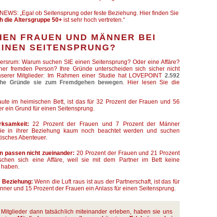
CNEWS: „Egal ob Seitensprung oder feste Beziehung. Hier finden Sie
h die Altersgruppe 50+
ist sehr hoch vertreten.“
EN FRAUEN UND MÄNNER BEI
EINEN SEITENSPRUNG?
ndersrum: Warum suchen SIE einen Seitensprung? Oder eine Affäre?
ner fremden Person? Ihre Gründe unterscheiden sich sicher nicht
nserer Mitglieder: Im Rahmen einer Studie hat LOVEPOINT
2.592
elche Gründe sie zum Fremdgehen bewegen
. Hier lesen Sie die
aute im heimischen Bett, ist das für 32 Prozent der Frauen und 56
r ein Grund für einen Seitensprung.
ksamkeit:
22 Prozent der Frauen und 7 Prozent der Männer
sie in ihrer Beziehung kaum noch beachtet werden und suchen
isches Abenteuer.
en passen nicht zueinander:
20 Prozent der Frauen und 21 Prozent
hen sich eine Affäre, weil sie mit dem Partner im Bett keine
 haben.
r Beziehung:
Wenn die Luft raus ist aus der Partnerschaft, ist das für
nner und 15 Prozent der Frauen ein Anlass für einen Seitensprung.
Mitglieder dann tatsächlich miteinander erleben, haben sie uns