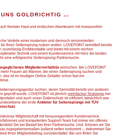
I UNS GOLDRICHTIG …
ach fremder Haut und erotischen Abenteuern mit niveauvollen
.
iche Vorteile einer modernen und dennoch renommierten
 für Ihren Seitensprung nutzen wollen: LOVEPOINT vermittelt bereits
n zuverlässig Erotikkontakte und bietet mit einem reichen
 optimaler Technik und einem Kundenservice mit Herz die besten
ür eine erfolgreiche Seitensprung-Partnersuche.
usgeglichenes Mitgliederverhältnis
wünschen: Bei LOVEPOINT
as mehr Frauen als Männer, die einen Seitensprung suchen und
 das ist im heutigen Online-Zeitalter schon fast ein
rkmal.
eitensprungagentur suchen, deren Seriosität bereits von anderen
en geprüft wurde. LOVEPOINT ist jährlich
mehrfacher Testsieger
bei
ortalen und auch unser Datenschutz ist zrtifiziert, tatsächlich war
undesebene der erste
Anbieter für Seitensprünge mit TÜV-
tenschutz
.
isikolose Mitgliedschaft mit herausragendem Kundenservice
erfahrenes und kompetentes Support-Team hat immer ein offenes
terstützt Sie bei Bedarf bei Ihrer Partnersuche. Und: Können wir Sie
 – was zugegebenermaßen äußerst selten vorkommt –, bekommen Sie
ied Ihren Mitgliedsbetrag zurückerstattet. Bei uns flirten Sie