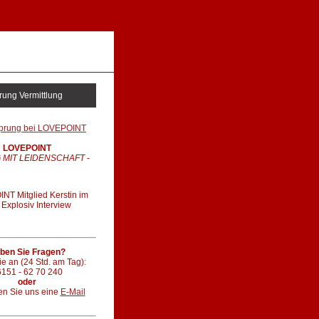
rung Vermittlung
LOVEPOINT
 MIT LEIDENSCHAFT
-
T Mitglied Kerstin im
Explosiv Interview
ben Sie Fragen?
e an (24 Std. am Tag):
151 - 62 70 240
oder
en Sie uns eine
E-Mail