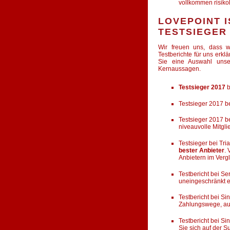
vollkommen risiko
LOVEPOINT I
TESTSIEGER
Wir freuen uns, dass w
Testberichte für uns erklä
Sie eine Auswahl unse
Kernaussagen.
Testsieger 2017
b
Testsieger 2017 bei
Testsieger 2017 be
niveauvolle Mitgl
Testsieger bei Tr
bester Anbieter
.
Anbietern im Vergl
Testbericht bei S
uneingeschränkt 
Testbericht bei Si
Zahlungswege, auc
Testbericht bei Si
Sie sich auf der 