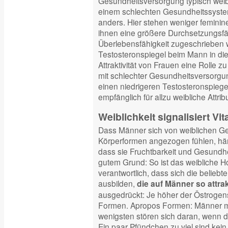
Gesundheitsversorgung typisch weibl
einem schlechten Gesundheitssystem 
anders. Hier stehen weniger feminin
ihnen eine größere Durchsetzungsfä
Überlebensfähigkeit zugeschrieben 
Testosteronspiegel beim Mann in dies
Attraktivität von Frauen eine Rolle z
mit schlechter Gesundheitsversorgu
einen niedrigeren Testosteronspiege
empfänglich für allzu weibliche Attrib
Weiblichkeit signalisiert Vit
Dass Männer sich von weiblichen G
Körperformen angezogen fühlen, h
dass sie Fruchtbarkeit und Gesundhe
gutem Grund: So ist das weibliche 
verantwortlich, dass sich die belieb
ausbilden,
die auf Männer so attrak
ausgedrückt: Je höher der Östrogens
Formen. Apropos Formen: Männer m
wenigsten stören sich daran, wenn d
Ein paar Pfündchen zu viel sind kein