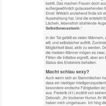
betritt. Das machen Frauen doch au
außergewöhnlich gutaussehenden M
Ernst: Wirklich anziehend finde ich 
Ausstrahlung hat. Und die entsteht f
Lächeln, lebensfroh strahlende Auge
.“
Selbstbewusstsein
In der Tat gefällt es vielen Männern,
will, und selbstsicher auftritt. Zumin
Möglichkeit lässt, aktiv zu werden. 
die meisten Männer mögen es zwar,
Flirten die Initiative ergreift, aber 
Status des Eroberers behalten.
Macht schlau sexy?
Auch wenn sich an Stammtischen har
dass ein niedriger Intelligenzquotien
besondere erotische Fähigkeiten ist: 
aus. Frederik (41) erzählt von seine
Deborah: „Ihr trockener Humor, ihr Wi
haben mich umgehauen. Ich hing die