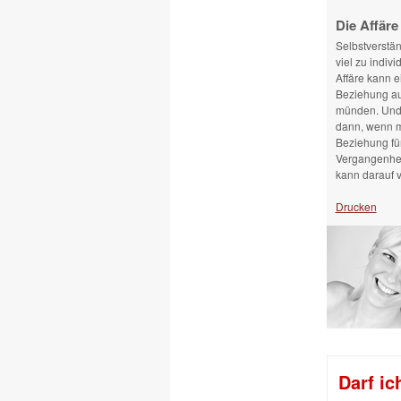
Die Affäre
Selbstverstän
viel zu indiv
Affäre kann 
Beziehung au
münden. Und 
dann, wenn ma
Beziehung für
Vergangenheit
kann darauf v
Drucken
Darf ic