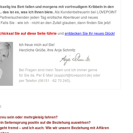
selig ins Bett fallen und morgens mit vorfreudigem Kribbeln in den
.. das ist es, was ich Ihnen biete.
Als Kundenbetreuerin bei LOVEPOINT
h Partnersuchenden jeden Tag erotische Abenteuer und neues
Falls Sie - wie ich - nicht an den Zufall glauben, dann finden Sie jetzt
hicksal Sie auf diese Seite führte
und
entdecken Sie Ihr neues Glück!
Ich freue mich auf Sie!
Herzliche Grüße, Ihre Anja Schmitz
Bei Fragen sind mein Team und ich immer gerne
für Sie da. Per E-Mail (
support@lovepoint.de
) oder
per Telefon (06151 - 62 70 240).
:
treu sein oder mehrgleisig fahren?
in Seitensprung positiv auf die Beziehung auswirken?
eht fremd – und ich auch: Wie wir unsere Beziehung mit Affären
haben