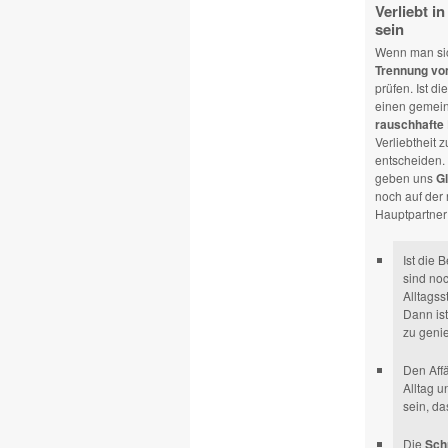
Verliebt i
sein
Wenn man sich
Trennung vom
prüfen. Ist di
einen gemein
rauschhafte 
Verliebtheit z
entscheiden.
geben uns
G
noch auf der
Hauptpartner 
Ist die
sind no
Alltagss
Dann ist
zu genie
Den Affä
Alltag u
sein, d
Die
Sch