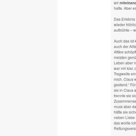
wir
miteinand
hatte. Aber e
Das Erlebnis 
wieder fröhli
aufblühte – w
Auch das ist k
auch der Allt
Affäre schöpf
meisten genüg
Leben aber n
war mir klar,
Tragweite ei
mich. Claus w
gestand.“ Für
sie in Claus 
trennte sie s
Zusammensein 
muss aber da
hätte sie sic
neben Liebe u
das wollte ic
Rettungsversu