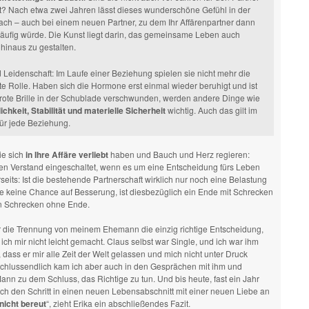
rt? Nach etwa zwei Jahren lässt dieses wunderschöne Gefühl in der
ch – auch bei einem neuen Partner, zu dem Ihr Affärenpartner dann
äufig würde. Die Kunst liegt darin, das gemeinsame Leben auch
hinaus zu gestalten.
 Leidenschaft: Im Laufe einer Beziehung spielen sie nicht mehr die
te Rolle. Haben sich die Hormone erst einmal wieder beruhigt und ist
arote Brille in der Schublade verschwunden, werden andere Dinge wie
ichkeit, Stabilität und materielle Sicherheit
wichtig. Auch das gilt im
für jede Beziehung.
e sich
in Ihre Affäre verliebt
haben und Bauch und Herz regieren:
en Verstand eingeschaltet, wenn es um eine Entscheidung fürs Leben
seits: Ist die bestehende Partnerschaft wirklich nur noch eine Belastung
e keine Chance auf Besserung, ist diesbezüglich ein Ende mit Schrecken
in Schrecken ohne Ende.
r die Trennung von meinem Ehemann die einzig richtige Entscheidung,
ich mir nicht leicht gemacht. Claus selbst war Single, und ich war ihm
 dass er mir alle Zeit der Welt gelassen und mich nicht unter Druck
Schlussendlich kam ich aber auch in den Gesprächen mit ihm und
n zu dem Schluss, das Richtige zu tun. Und bis heute, fast ein Jahr
ich den Schritt in einen neuen Lebensabschnitt mit einer neuen Liebe an
nicht bereut
“, zieht Erika ein abschließendes Fazit.