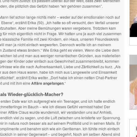
bt. Und nicht zuletzt: Es passiert überall auf der Welt, dass zwei Menschen
nden, die plötzlich das Gefühl haben “wir gehören zusammen”.
Mann lief schon lange nichts mehr – weder auf der emotionalen noch auf
Ebene“, erzählt Erika (50). „Ich hatte so oft versucht, den Verfall unserer
fzuhalten. Aber meine Bemühungen waren vergebens. Trotzdem kam
 für mich eigentlich nicht in Frage. Wir hatten uns ja auch viel zusammen
e klassische Familie mit zwei Kindern, ein Haus, unseren Freundeskreis
will man ja nicht einfach wegwerfen. Dennoch wollte ich an meinem
n Zustand etwas ändern.“ Wie Erika geht es vielen. Wenn die Liebe dem
gewichen ist und man aus weniger romantischen Gründen, aus materiellen
en der Kinder oder einfach aus Gewohnheit zusammenbleibt, kommen
rfnisse wie die nach Aufmerksamkeit, Liebe und Zärtlichkeit zu kurz. „Als
r aus dem Haus waren, habe ich mich aus Langeweile und Einsamkeit
eflüchtet“, erzählt Erika weiter. „Dort habe ich einen netten Chat-Partner
t und mit ihm eine
Affäre angefangen
.“
 als Wieder-glücklich-Macher?
ersten Date war ich aufgeregt wie ein Teenager, und ich hatte endlich
hmetterlinge im Bauch – wie ich dieses Gefühl vermisst habe! Der
ner Affäre Claus wurde wundervoll, wir verstanden uns auf Anhieb,
endlich viel zu sagen, und die Luft zwischen uns knisterte vor Spannung.
mir in natura noch besser als auf seinem Profilbild und in seinen Mails. Er
omplimente und benahm sich wie ein Gentleman. Ich fühlte mich einfach
lücklich in seiner Gegenwart – und begehrt. Noch am selben Abend sind