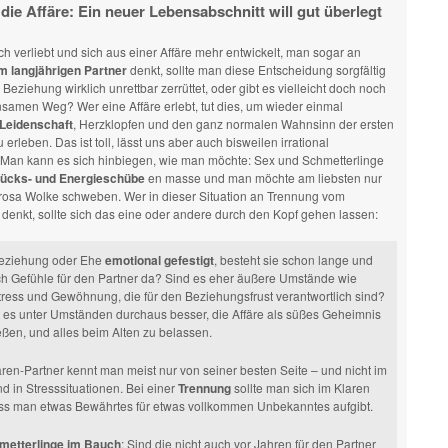
n die Affäre: Ein neuer Lebensabschnitt will gut überlegt
 verliebt und sich aus einer Affäre mehr entwickelt, man sogar an
 langjährigen Partner
denkt, sollte man diese Entscheidung sorgfältig
e Beziehung wirklich unrettbar zerrüttet, oder gibt es vielleicht doch noch
samen Weg? Wer eine Affäre erlebt, tut dies, um wieder einmal
Leidenschaft
, Herzklopfen und den ganz normalen Wahnsinn der ersten
u erleben. Das ist toll, lässt uns aber auch bisweilen irrational
 Man kann es sich hinbiegen, wie man möchte: Sex und Schmetterlinge
lücks- und Energieschübe
en masse und man möchte am liebsten nur
 rosa Wolke schweben. Wer in dieser Situation an Trennung vom
denkt, sollte sich das eine oder andere durch den Kopf gehen lassen:
 Beziehung oder Ehe
emotional gefestigt
, besteht sie schon lange und
ch Gefühle für den Partner da? Sind es eher äußere Umstände wie
tress und Gewöhnung, die für den Beziehungsfrust verantwortlich sind?
 es unter Umständen durchaus besser, die Affäre als süßes Geheimnis
ßen, und alles beim Alten zu belassen.
ren-Partner kennt man meist nur von seiner besten Seite – und nicht im
nd in Stresssituationen. Bei einer
Trennung
sollte man sich im Klaren
ass man etwas Bewährtes für etwas vollkommen Unbekanntes aufgibt.
metterlinge im Bauch
: Sind die nicht auch vor Jahren für den Partner