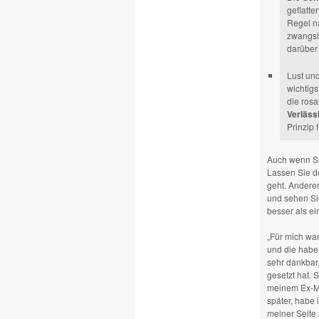
geflatte
Regel na
zwangsl
darüber 
Lust und
wichtigs
die ros
Verlässl
Prinzip 
Auch wenn Si
Lassen Sie d
geht. Anderer
und sehen Si
besser als e
„Für mich wa
und die habe 
sehr dankbar,
gesetzt hat. 
meinem Ex-Man
später, habe 
meiner Seite