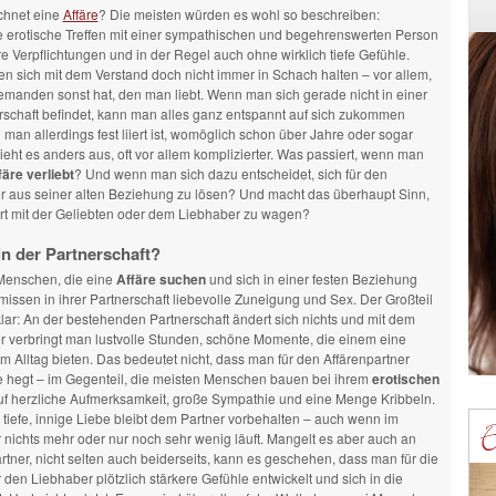
chnet eine
Affäre
? Die meisten würden es wohl so beschreiben:
e erotische Treffen mit einer sympathischen und begehrenswerten Person
e Verpflichtungen und in der Regel auch ohne wirklich tiefe Gefühle.
en sich mit dem Verstand doch nicht immer in Schach halten – vor allem,
manden sonst hat, den man liebt. Wenn man sich gerade nicht in einer
rschaft befindet, kann man alles ganz entspannt auf sich zukommen
man allerdings fest liiert ist, womöglich schon über Jahre oder sogar
ieht es anders aus, oft vor allem komplizierter. Was passiert, wenn man
färe verliebt
? Und wenn man sich dazu entscheidet, sich für den
er aus seiner alten Beziehung zu lösen? Und macht das überhaupt Sinn,
rt mit der Geliebten oder dem Liebhaber zu wagen?
 in der Partnerschaft?
Menschen, die eine
Affäre suchen
und sich in einer festen Beziehung
missen in ihrer Partnerschaft liebevolle Zuneigung und Sex. Der Großteil
klar: An der bestehenden Partnerschaft ändert sich nichts und mit dem
r verbringt man lustvolle Stunden, schöne Momente, die einem eine
m Alltag bieten. Das bedeutet nicht, dass man für den Affärenpartner
e hegt – im Gegenteil, die meisten Menschen bauen bei ihrem
erotischen
f herzliche Aufmerksamkeit, große Sympathie und eine Menge Kribbeln.
tiefe, innige Liebe bleibt dem Partner vorbehalten – auch wenn im
nichts mehr oder nur noch sehr wenig läuft. Mangelt es aber auch an
tner, nicht selten auch beiderseits, kann es geschehen, dass man für die
 den Liebhaber plötzlich stärkere Gefühle entwickelt und sich in die