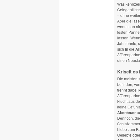
Was kennzei
Gelegentlich
– ohne weiter
Aber die lass
wenn man nie
festen Partne
lassen. Wenn 
Jahrzehnte, s
sich
in die Af
Affärenpartn
einen Neusta
Kriselt es
Die meisten 
befinden, ver
trennt dabei 
Affärenpartne
Flucht aus de
keine Gefühl
Abenteuer
au
Dennoch, die 
Schlafzimmer 
Liebe zum Par
Geliebte oder