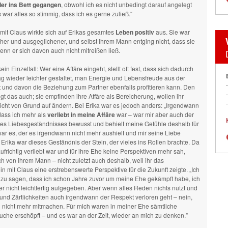
er ins Bett gegangen
, obwohl ich es nicht unbedingt darauf angelegt
s war alles so stimmig, dass ich es gerne zuließ.“
mit Claus wirkte sich auf Erikas gesamtes
Leben
positiv
aus. Sie war
cher und ausgeglichener, und selbst ihrem Mann entging nicht, dass sie
enn er sich davon auch nicht mitreißen ließ.
ein Einzelfall: Wer eine Affäre eingeht, stellt oft fest, dass sich dadurch
ag wieder leichter gestaltet, man Energie und Lebensfreude aus der
t und davon die Beziehung zum Partner ebenfalls profitieren kann. Den
t das auch; sie empfinden ihre Affäre als Bereicherung, wollen ihr
icht von Grund auf ändern. Bei Erika war es jedoch anders: „Irgendwann
 dass ich mehr als
verliebt in meine Affäre
war – war mir aber auch der
nes Liebesgeständnisses bewusst und behielt meine Gefühle deshalb für
ar es, der es irgendwann nicht mehr aushielt und mir seine Liebe
 Erika war dieses Geständnis der Stein, der vieles ins Rollen brachte. Da
aufrichtig verliebt war und für ihre Ehe keine Perspektiven mehr sah,
ich von ihrem Mann – nicht zuletzt auch deshalb, weil ihr das
mit Claus eine erstrebenswerte Perspektive für die Zukunft zeigte. „Ich
zu sagen, dass ich schon Jahre zuvor um meine Ehe gekämpft habe, ich
her nicht leichtfertig aufgegeben. Aber wenn alles Reden nichts nutzt und
nd Zärtlichkeiten auch irgendwann der Respekt verloren geht – nein,
h nicht mehr mitmachen. Für mich waren in meiner Ehe sämtliche
che erschöpft – und es war an der Zeit, wieder an mich zu denken.”