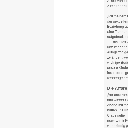
Affäre verlie
zueinanderfi
„Mit meinem 
der sexuellen 
Beziehung au
eine Trennung
aufgebaut, di
… Das alles 
unzufriedene
Alltagstrott 
Zwängen, weg
wichtige Bedü
unsere Kinde
ins Internet g
kennengelern
Die Affäre
„Vor unserem 
mal wieder Sc
Abend mit mei
hatten uns un
Claus gefiel 
machte mir K
wahnsinnig g