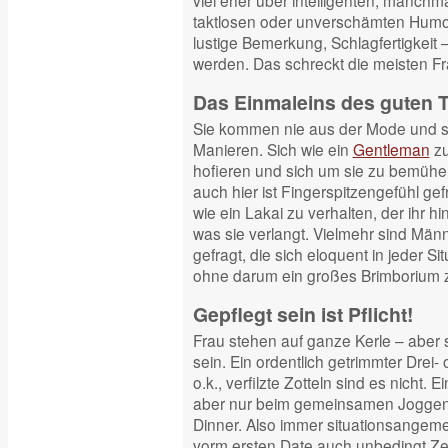
viel eher über intelligenten, manchm
taktlosen oder unverschämten Humor
lustige Bemerkung, Schlagfertigkeit –
werden. Das schreckt die meisten F
Das Einmaleins des guten 
Sie kommen nie aus der Mode und sin
Manieren. Sich wie ein
Gentleman
zu
hofieren und sich um sie zu bemüh
auch hier ist Fingerspitzengefühl gef
wie ein Lakai zu verhalten, der ihr hi
was sie verlangt. Vielmehr sind Män
gefragt, die sich eloquent in jeder 
ohne darum ein großes Brimborium 
Gepflegt sein ist Pflicht!
Frau stehen auf ganze Kerle – aber s
sein. Ein ordentlich getrimmter Drei-
o.k., verfilzte Zotteln sind es nicht. 
aber nur beim gemeinsamen Joggen 
Dinner. Also immer situationsangeme
vorm ersten Date auch unbedingt Ze