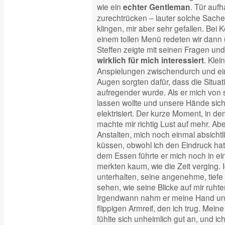
wie ein
. Tür auf
echter Gentleman
zurechtrücken – lauter solche Sachen,
klingen, mir aber sehr gefallen. Bei
einem tollen Menü redeten wir dann 
Steffen zeigte mit seinen Fragen un
. Kle
wirklich für mich interessiert
Anspielungen zwischendurch und ein
Augen sorgten dafür, dass die Situat
aufregender wurde. Als er mich von
lassen wollte und unsere Hände sich 
elektrisiert. Der kurze Moment, in d
machte mir richtig Lust auf mehr. Ab
Anstalten, mich noch einmal absichtl
küssen, obwohl ich den Eindruck hatt
dem Essen führte er mich noch in ein
merkten kaum, wie die Zeit verging. 
unterhalten, seine angenehme, tiefe
sehen, wie seine Blicke auf mir ruhte
Irgendwann nahm er meine Hand un
flippigen Armreif, den ich trug. Mein
fühlte sich unheimlich gut an, und ic