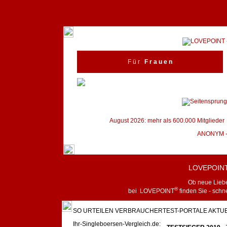
F ü r
F r a u e n
August 2026: mehr als 600.000 Mitglieder 
ANONYM -
LOVEPOIN
Ob neue Liebe
®
bei LOVEPOINT
finden Sie - schne
SO URTEILEN VERBRAUCHERTEST-PORTALE AKTUE
Ihr-Singleboersen-Vergleich.de: