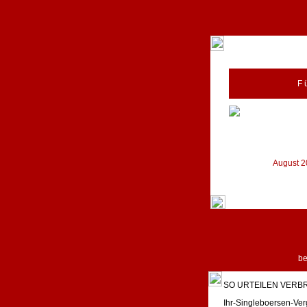
F 
August 20
b
SO URTEILEN VERB
Ihr-Singleboersen-Ver