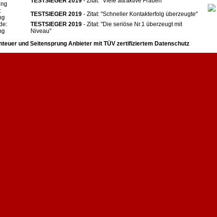
TESTSIEGER 2019
- Zitat: "Viele attraktive Frauen"
ing
:
TESTSIEGER 2019
- Zitat: "Schneller Kontakterfolg überzeugte"
ng
de:
TESTSIEGER 2019
- Zitat: "Die seriöse Nr.1 überzeugt mit
ng
Niveau"
nteuer und Seitensprung Anbieter mit
TÜV zertifiziertem Datenschutz