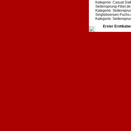
Kategorie: Casual Dat
Seitensprung-Fibel.de
Kategorie: Seitenspru
Singleboersen-Fuchs.
Kategorie: Seitenspru
Erster Erotikabe