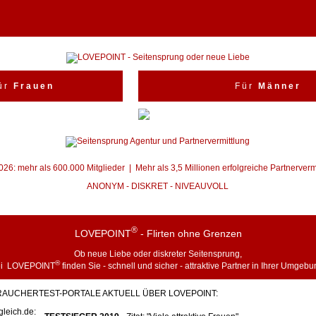
ü r
F r a u e n
F ü r
M ä n n e r
26: mehr als 600.000 Mitglieder | Mehr als 3,5 Millionen erfolgreiche Partnerverm
ANONYM - DISKRET - NIVEAUVOLL
®
LOVEPOINT
- Flirten ohne Grenzen
Ob neue Liebe oder diskreter
Seitensprung
,
®
ei LOVEPOINT
finden Sie - schnell und sicher - attraktive Partner in Ihrer Umgebu
RAUCHERTEST-PORTALE AKTUELL ÜBER LOVEPOINT:
gleich.de: